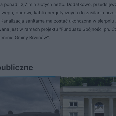
za ponad 12,7 mln złotych netto. Dodatkowo, przedsięwz
lowego, budowę kabli energetycznych do zasilania prz
analizacja sanitarna ma zostać ukończona w sierpniu 
ana jest w ramach projektu "Funduszu Spójności pn. Cz
erenie Gminy Brwinów".
publiczne