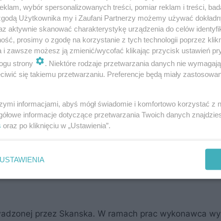
klam, wybór spersonalizowanych treści, pomiar reklam i treści, bad
 zgodą Użytkownika my i Zaufani Partnerzy możemy używać dokład
az aktywnie skanować charakterystykę urządzenia do celów identyfi
ść, prosimy o zgodę na korzystanie z tych technologii poprzez klikn
a i zawsze możesz ją zmienić/wycofać klikając przycisk ustawień pr
ogu strony
. Niektóre rodzaje przetwarzania danych nie wymagaj
iwić się takiemu przetwarzaniu. Preferencje będą miały zastosowanie
szymi informacjami, abyś mógł świadomie i komfortowo korzystać z
gółowe informacje dotyczące przetwarzania Twoich danych znajdzi
dzają rozmiar i znaczenie istniejących tutaj hutniczyc
s
oraz po kliknięciu w „Ustawienia”.
j obraz ówczesnej Europy - dodaje Tomasz Kołomański.
 dyspozycji właściwej placówce muzealnej.
USTAWIENIA
owadzonej przez Skanska. W ramach prac wykonawca w