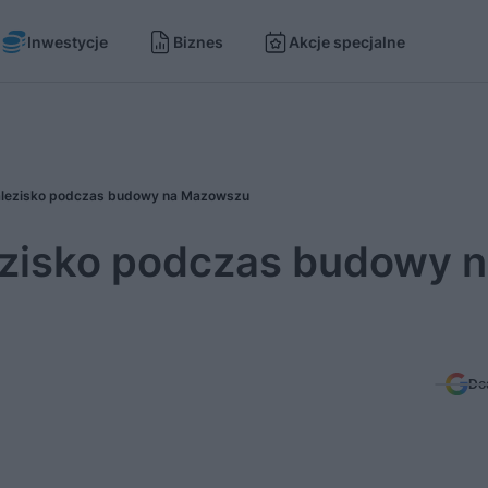
Inwestycje
Biznes
Akcje specjalne
alezisko podczas budowy na Mazowszu
ezisko podczas budowy 
Do