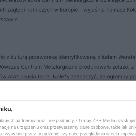
tzw. Mazowieckie Centrum Metalurgiczne działające pomi
szych zagłębi hutniczych w Europie - wyjaśnia Tomasz Ko
rszawie.
o z kulturą przeworską identyfikowaną z ludem Wanda
. Wówczas Centrum Metalurgiczne produkowało żelazo, z
ów oraz okucia tarcz. Należy zaznaczyć, że ogromny po
zonymi pomiędzy legionami Cesarstwa Rzymskiego, a p
niku,
fanych partnerów oraz inne podmioty z Grupy ZPR Media uzyskujem
cje na urządzeniu oraz przetwarzamy dane osobowe, takie jak unika
je wysyłane przez urządzenie czy dane przeglądania w celu zapewn