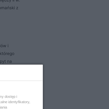
ędzy II w.
łomański z
lów i
 którego
pyt na
lemionami
y dostęp i
lne identyfikatory,
iania