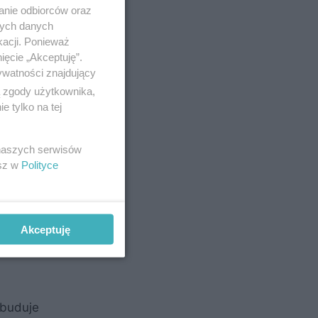
anie odbiorców oraz
nych danych
kacji. Ponieważ
ięcie „Akceptuję”.
ywatności znajdujący
ą zgody użytkownika,
 tylko na tej
 naszych serwisów
esz w
Polityce
h osad,
Akceptuję
ybuduje