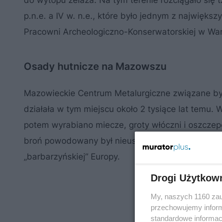
do wytopu żelaza. Na tym terenie rozciągało się 
p.n.e. a IV w. n.e., które było jednym z najwięk
Pracowni Archeologiczno-Konserwatorskiej w Wa
Osady hutnicze na Mazowszu
Mazowieckie Centrum Metalurgiczne związane był
działała w tym miejscu około 2 tysiące lat temu
potem wyrabiano miecze, groty włóczni i oszczep
broń powodowany był nieustającymi walkami toc
„barbarzyńskiej” Europy.
Drogi Użytkow
My, naszych 1160 zau
przechowujemy informa
standardowe informac