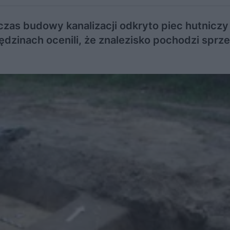
as budowy kanalizacji odkryto piec hutnicz
zinach ocenili, że znalezisko pochodzi sprze