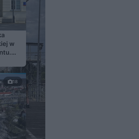
ka
kiej w
ntu.
18