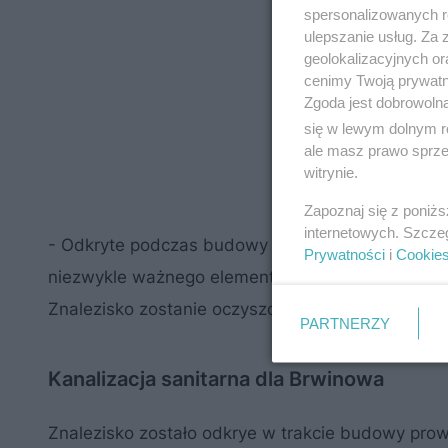
spersonalizowanych re
ulepszanie usług. Za
geolokalizacyjnych or
cenimy Twoją prywatno
Zgoda jest dobrowoln
się w lewym dolnym r
ale masz prawo sprzec
witrynie.
Zapoznaj się z poniż
internetowych. Szcze
- Odkryte podczas budowy w Kaniach piece potwier
Prywatności
i
Cookie
niezwykle ważnego elementu układanki tworzące
Znalezisko zostanie oczyszczone i przekazane do
PARTNERZY
Kanalizacja sanitarna dla Brwinowa
Znalezisko zostało odkrye w trakcie budowy pr