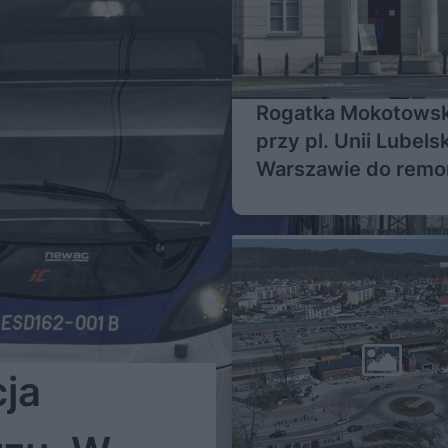
Rogatka Mokotows
przy pl. Unii Lubels
Warszawie do remo
Jest umowa
ja