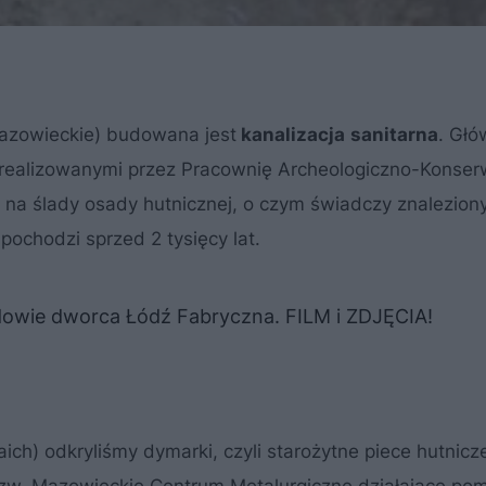
mazowieckie) budowana jest
kanalizacja
sanitarna
. Głó
realizowanymi przez Pracownię Archeologiczno-Konser
ę na ślady osady hutnicznej, o czym świadczy znalezion
pochodzi sprzed 2 tysięcy lat.
dowie dworca Łódź Fabryczna. FILM i ZDJĘCIA!
ich) odkryliśmy dymarki, czyli starożytne piece hutnicz