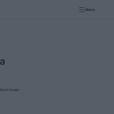
Menu
na
daj do Google