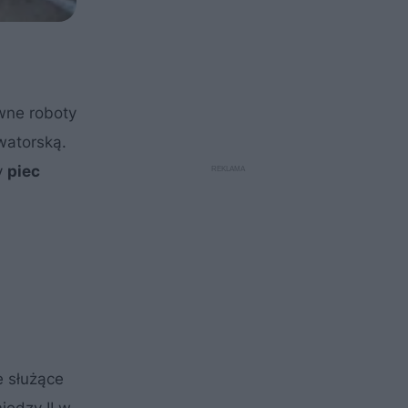
wne roboty
watorską.
y
piec
e służące