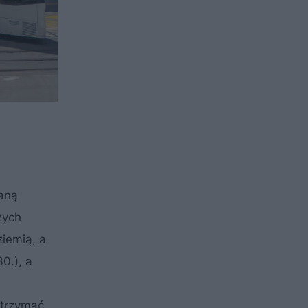
taną
żych
iemią, a
0.), a
utrzymać