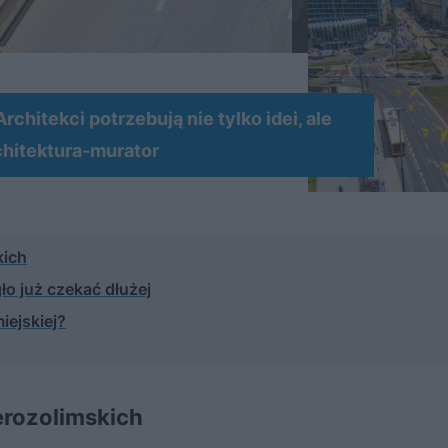
chitekci potrzebują nie tylko idei, ale
chitektura-murator
kich
ło już czekać dłużej
iejskiej?
erozolimskich