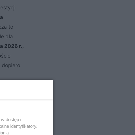
estycji
da
cza to
le dla
 2026 r.,
oście
a dopiero
y dostęp i
lne identyfikatory,
iania