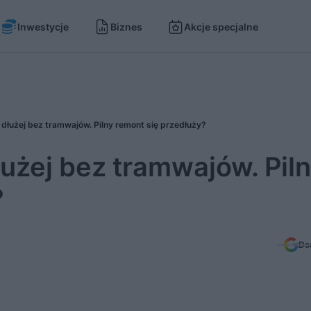
Inwestycje
Biznes
Akcje specjalne
 dłużej bez tramwajów. Pilny remont się przedłuży?
łużej bez tramwajów. Pil
?
Do