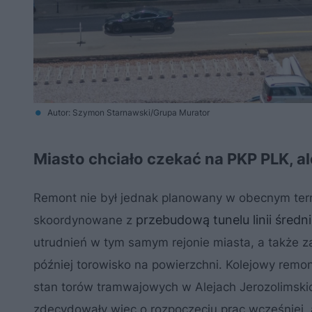
Autor: Szymon Starnawski/Grupa Murator
Miasto chciało czekać na PKP PLK, al
Remont nie był jednak planowany w obecnym term
przebudową tunelu linii średn
skoordynowane z
utrudnień w tym samym rejonie miasta, a także z
później torowisko na powierzchni. Kolejowy remont
stan torów tramwajowych w Alejach Jerozolimski
zdecydowały więc o rozpoczęciu prac wcześniej, a