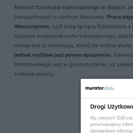
Remont torowiska tramwajowego w Alejach Je
transportowych w centrum Warszawy.
Prace obj
Waszyngtona
, czyli trasę łączącą Śródmieście
czasowe wyłączenie ruchu tramwajowego, objazdy 
miasta jest to inwestycja, której nie można dłuże
jednak możliwe jest pewne opóźnienie.
Tramwaj
Poniatowskiego jest w gorszym stanie, niż zakład
zostanie podany.
Drogi Użytkow
My, naszych 1160 zau
przechowujemy informa
standardowe informac