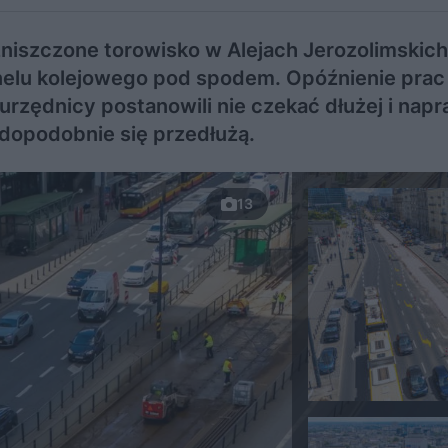
niszczone torowisko w Alejach Jerozolimskich
nelu kolejowego pod spodem. Opóźnienie prac
e urzędnicy postanowili nie czekać dłużej i nap
wdopodobnie się przedłużą.
13