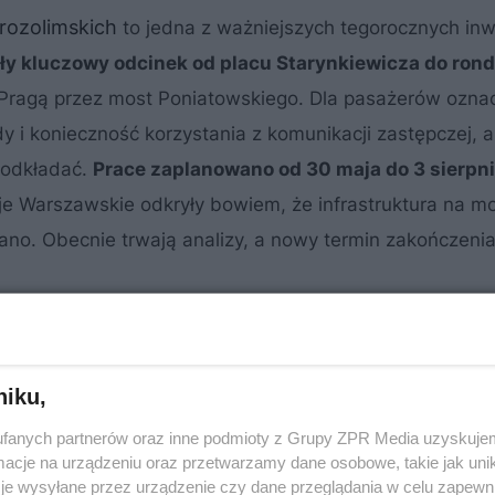
rozolimskich
to jedna z ważniejszych tegorocznych inw
ęły kluczowy odcinek od placu Starynkiewicza do ron
 z Pragą przez most Poniatowskiego. Dla pasażerów ozna
i konieczność korzystania z komunikacji zastępczej, a
j odkładać.
Prace zaplanowano od 30 maja do 3 sierpnia
e Warszawskie odkryły bowiem, że infrastruktura na m
ano. Obecnie trwają analizy, a nowy termin zakończeni
niku,
fanych partnerów oraz inne podmioty z Grupy ZPR Media uzyskujem
cje na urządzeniu oraz przetwarzamy dane osobowe, takie jak unika
je wysyłane przez urządzenie czy dane przeglądania w celu zapewn