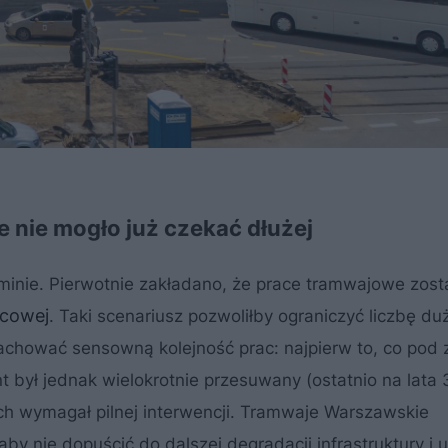
e nie mogło już czekać dłużej
inie. Pierwotnie zakładano, że prace tramwajowe zos
icowej
. Taki scenariusz pozwoliłby ograniczyć liczbę du
achować sensowną kolejność prac: najpierw to, co pod z
 był jednak wielokrotnie przesuwany (ostatnio na lata 3
ch wymagał pilnej interwencji. Tramwaje Warszawskie
by nie dopuścić do dalszej degradacji infrastruktury i 