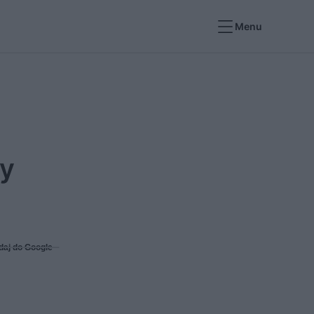
Menu
ny
daj do Google