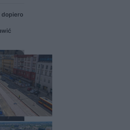
 dopiero
rawić