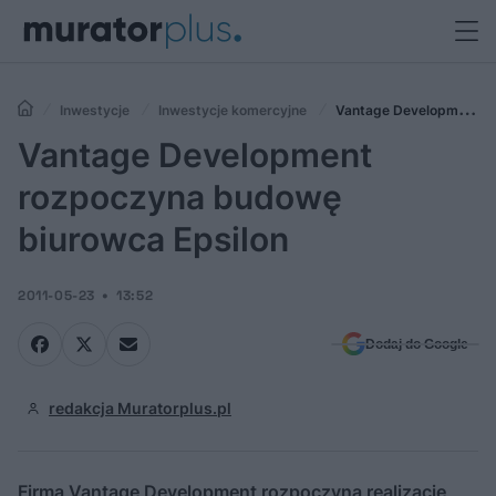
Inwestycje
Inwestycje komercyjne
Vantage Development
rozpoczyna budowę biurowca Epsilon
Vantage Development
rozpoczyna budowę
biurowca Epsilon
2011-05-23
13:52
Dodaj do Google
redakcja Muratorplus.pl
Firma Vantage Development rozpoczyna realizację