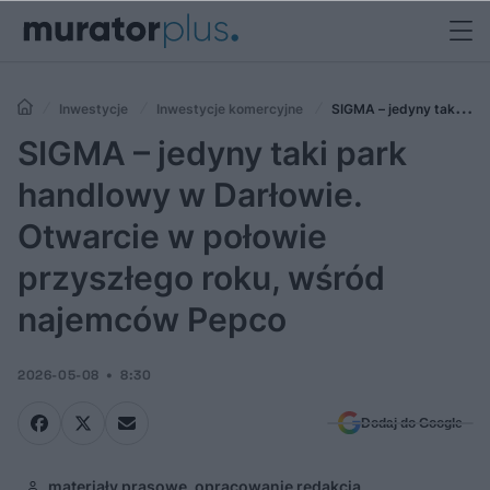
Inwestycje
Inwestycje komercyjne
SIGMA – jedyny taki
park handlowy w Darłowie. Otwarcie w połowie przyszłego roku, wśród
SIGMA – jedyny taki park
najemców Pepco
handlowy w Darłowie.
Otwarcie w połowie
przyszłego roku, wśród
najemców Pepco
2026-05-08
8:30
Dodaj do Google
materiały prasowe, opracowanie redakcja