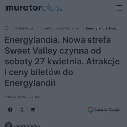
Inwestycje
Inwestycje komercyjne
Energylandia. Nowa
strefa Sweet Valley czynna od soboty 27 kwietnia. Atrakcje i ceny
Energylandia. Nowa strefa
biletów do Energylandii
Sweet Valley czynna od
soboty 27 kwietnia. Atrakcje
i ceny biletów do
Energylandii
2024-04-26
7:41
Dodaj do Google
Dorota Niećko