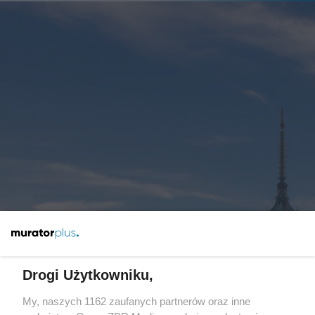
Nowy wieżowiec w centrum Warszawy. Dwie
firmy w grze o kontrakt na 170-metrową wieżę
Drogi Użytkowniku,
My, naszych 1162 zaufanych partnerów oraz inne