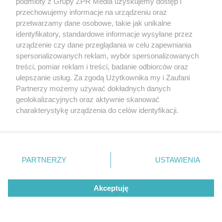
podmioty z Grupy ZPR Media uzyskujemy dostęp i
przechowujemy informacje na urządzeniu oraz
przetwarzamy dane osobowe, takie jak unikalne
identyfikatory, standardowe informacje wysyłane przez
urządzenie czy dane przeglądania w celu zapewniania
spersonalizowanych reklam, wybór spersonalizowanych
treści, pomiar reklam i treści, badanie odbiorców oraz
ulepszanie usług. Za zgodą Użytkownika my i Zaufani
Partnerzy możemy używać dokładnych danych
geolokalizacyjnych oraz aktywnie skanować
charakterystykę urządzenia do celów identyfikacji.
Ponieważ cenimy Twoją prywatność, prosimy o zgodę na
korzystanie z tych technologii poprzez kliknięcie
„Akceptuję”. Zgoda jest dobrowolna i zawsze możesz ją
Koniec betonozy w Rudzie Śląskiej. Z
zmienić/wycofać klikając przycisk ustawień prywatności
PARTNERZY
USTAWIENIA
centralnego placu zniknie 1300 mkw. betonu
znajdujący się w lewym dolnym rogu strony
. Niektóre
rodzaje przetwarzania danych nie wymagają zgody
Akceptuję
użytkownika, ale masz prawo sprzeciwić się takiemu
przetwarzaniu. Preferencje będą miały zastosowanie tylko
Więcej
na tej witrynie.