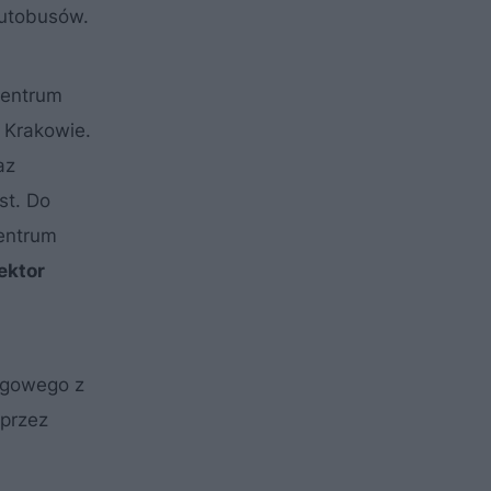
autobusów.
centrum
 Krakowie.
az
st. Do
centrum
ektor
ogowego z
oprzez