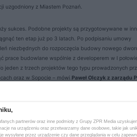
ycji uzgodniony z Miastem Poznań.
ży sukces. Podobne projekty są przygotowywane w in
iągnąć ten etap już po 3 latach. Po podpisaniu umowy
oleń niezbędnych do rozpoczęcia budowy nowego dworc
ąć prace budowlane wspólnie z developerem w I połowie 
To jeden z trzech projektów tego typu prowadzonych pr
wicach oraz w Sopocie – mówi
Paweł Olczyk z zarządu P
.A.
niku,
fanych partnerów oraz inne podmioty z Grupy ZPR Media uzyskujem
cje na urządzeniu oraz przetwarzamy dane osobowe, takie jak unika
je wysyłane przez urządzenie czy dane przeglądania w celu zapewn