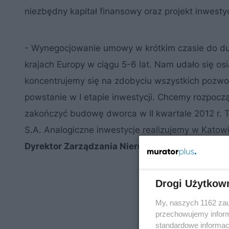
niezbędny kapitał finansowy oraz projekt inwest
- Wynegocjowanie umowy w krótkim czasie do du
krajach Europy w ciągu 5-6 lat. Nam udało się os
koncentrujemy się na zdobyciu wszystkich pozw
powstanie w I etapie inwestycji. Chcemy rozpocz
zakończyć budowę dworca w II kwartale 2012 r. 
S.A. Analogiczne inwestycje realizujemy w Kato
Dyrektor Zarządzania Nieruchomościami PKP S
Drogi Użytkow
My, naszych 1162 zau
przechowujemy informa
standardowe informac