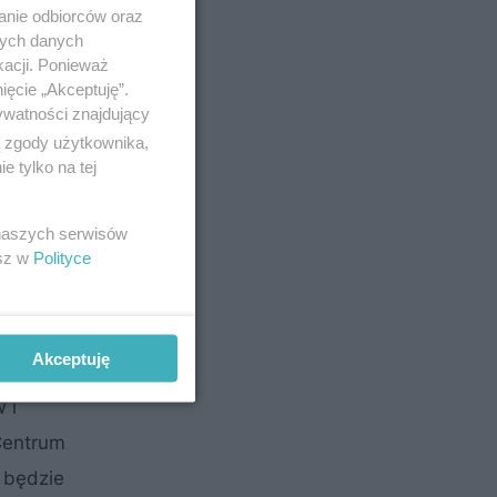
anie odbiorców oraz
nych danych
kacji. Ponieważ
ięcie „Akceptuję”.
ywatności znajdujący
ą zgody użytkownika,
 tylko na tej
 naszych serwisów
esz w
Polityce
y będzie
Akceptuję
funkcja
 i
Centrum
 będzie