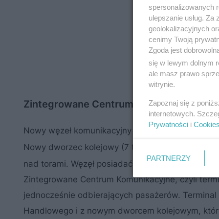
spersonalizowanych re
ulepszanie usług. Za
geolokalizacyjnych or
cenimy Twoją prywatno
Zgoda jest dobrowoln
się w lewym dolnym r
ale masz prawo sprzec
witrynie.
Zintegrowane Centrum Komunikacyjne
Zapoznaj się z poniż
internetowych. Szcze
Prywatności
i
Cookie
Nowy węzeł komunikacyjny i towarzyszące mu ce
2
Nowy dworzec kolejowy (7 tys. m
) stanowiący f
PARTNERZY
nad torami. Węzęł posiadać będzie trzy poziomy 
Zintegrowane Centrum Komunikacyjne, czyli term
jednocześnie odbierających pasażerów. Terminal
Handlowego i z nowym dworcem kolejowym, któ