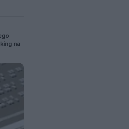
ego
king na