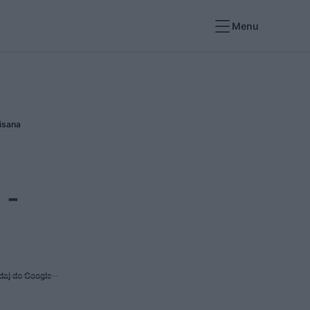
Menu
isana
 -
daj do Google