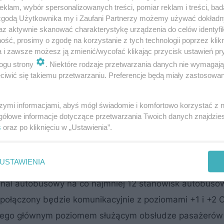
klam, wybór spersonalizowanych treści, pomiar reklam i treści, bad
 zgodą Użytkownika my i Zaufani Partnerzy możemy używać dokład
az aktywnie skanować charakterystykę urządzenia do celów identyfi
ść, prosimy o zgodę na korzystanie z tych technologii poprzez klikn
a i zawsze możesz ją zmienić/wycofać klikając przycisk ustawień pr
ogu strony
. Niektóre rodzaje przetwarzania danych nie wymagaj
iwić się takiemu przetwarzaniu. Preferencje będą miały zastosowanie
szymi informacjami, abyś mógł świadomie i komfortowo korzystać z
gółowe informacje dotyczące przetwarzania Twoich danych znajdzi
s
oraz po kliknięciu w „Ustawienia”.
2
ntrum handlowe będą miały powierzchnie 16 tys. m
.
unkcjonalne przedłużenie Centrum Handlowego położon
USTAWIENIA
funkcjonalne. Na poziomie gruntu umieszczona została 
inal autobusowy na co najmniej 12 stanowisk autobusów
 połączony będzie komunikacyjnie z poziomami +1 i +2 
rego głównym poziomem służącym obsłudze pasażerów