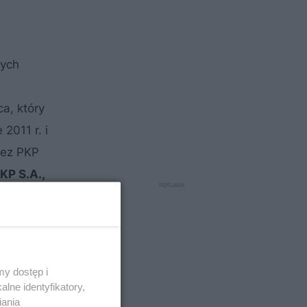
nych
a, który
2011 r. i
zez PKP
KP S.A.,
y dostęp i
lne identyfikatory,
iania