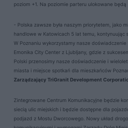
poziom +1. Na poziomie parteru ulokowane będą p
- Polska zawsze była naszym priorytetem, jako 
handlowe w Katowicach 5 lat temu, kontynuując 
W Poznaniu wykorzystamy nasze doświadczenie w
Emonika City Center z Ljubljany, gdzie z sukces
Polski przenosimy nasze doświadczenie i wielol
miasta i miejsce spotkań dla mieszkańców Pozna
Zarządzający TriGranit Development Corporati
Zintegrowane Centrum Komunikacyjne będzie ko
siecią ulic miejskich i będzie dostępne dla poja
podjazd z Mostu Dworcowego. Nowy układ drogow
komunikacyjnymi i wymogami Zarządu Dróg Miejs