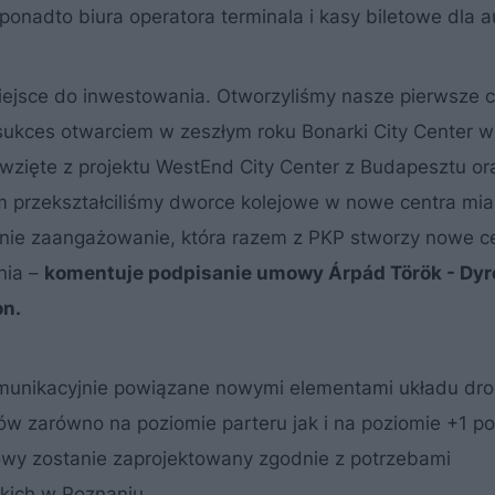
onadto biura operatora terminala i kasy biletowe dla 
miejsce do inwestowania. Otworzyliśmy nasze pierwsze 
sukces otwarciem w zeszłym roku Bonarki City Center w
zięte z projektu WestEnd City Center z Budapesztu or
em przekształciliśmy dworce kolejowe w nowe centra mia
etnie zaangażowanie, która razem z PKP stworzy nowe 
nia –
komentuje podpisanie umowy Árpád Török - Dyr
on.
munikacyjnie powiązane nowymi elementami układu dr
zdów zarówno na poziomie parteru jak i na poziomie +1 p
y zostanie zaprojektowany zgodnie z potrzebami
kich w Poznaniu.