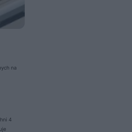
nych na
hni 4
uje