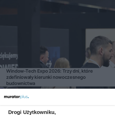
Window-Tech Expo 2026: Trzy dni, które
zdefiniowały kierunki nowoczesnego
budownictwa
Więcej
Drogi Użytkowniku,