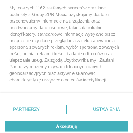
My, naszych 1162 zaufanych partnerów oraz inne
Żaden utwór zamieszczony w serwisie nie może być powielany i
podmioty z Grupy ZPR Media uzyskujemy dostęp i
rozpowszechniany lub dalej rozpowszechniany w jakikolwiek
sposób (w tym także elektroniczny lub mechaniczny) na
przechowujemy informacje na urządzeniu oraz
jakimkolwiek polu eksploatacji w jakiejkolwiek formie, włącznie z
przetwarzamy dane osobowe, takie jak unikalne
umieszczaniem w Internecie bez pisemnej zgody właściciela praw.
Jakiekolwiek użycie lub wykorzystanie utworów w całości lub w
identyfikatory, standardowe informacje wysyłane przez
części z naruszeniem prawa, tzn. bez właściwej zgody, jest
urządzenie czy dane przeglądania w celu zapewniania
zabronione pod groźbą kary i może być ścigane prawnie.
spersonalizowanych reklam, wybór spersonalizowanych
treści, pomiar reklam i treści, badanie odbiorców oraz
ulepszanie usług. Za zgodą Użytkownika my i Zaufani
Partnerzy możemy używać dokładnych danych
geolokalizacyjnych oraz aktywnie skanować
charakterystykę urządzenia do celów identyfikacji.
Ponieważ cenimy Twoją prywatność, prosimy o zgodę na
O nas
korzystanie z tych technologii poprzez kliknięcie
Informacje prawne
„Akceptuję”. Zgoda jest dobrowolna i zawsze możesz ją
zmienić/wycofać klikając przycisk ustawień prywatności
Nasze serwisy
PARTNERZY
USTAWIENIA
znajdujący się w lewym dolnym rogu strony
. Niektóre
rodzaje przetwarzania danych nie wymagają zgody
© 2026 Grupa ZPR Media
Akceptuję
użytkownika, ale masz prawo sprzeciwić się takiemu
przetwarzaniu. Preferencje będą miały zastosowanie tylko