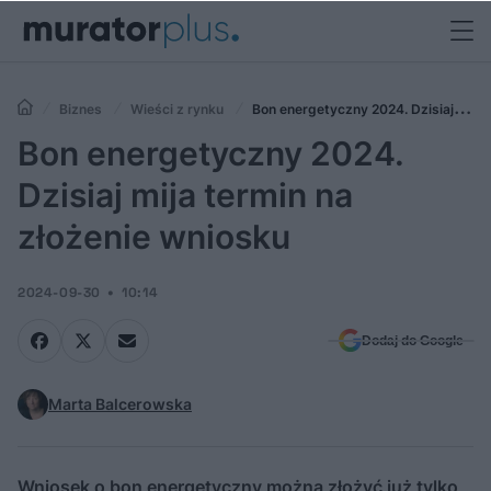
Biznes
Wieści z rynku
Bon energetyczny 2024. Dzisiaj mija
termin na złożenie wniosku
Bon energetyczny 2024.
Dzisiaj mija termin na
złożenie wniosku
2024-09-30
10:14
Dodaj do Google
Marta Balcerowska
Wniosek o bon energetyczny można złożyć już tylko