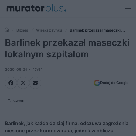
Biznes
Wieści z rynku
Barlinek przekazał maseczki
lokalnym szpitalom
Barlinek przekazał maseczki
lokalnym szpitalom
2020-05-21
17:51
Dodaj do Google
czem
Barlinek, jak każda dzisiaj firma, odczuwa zagrożenia
niesione przez koronawirusa, jednak w obliczu