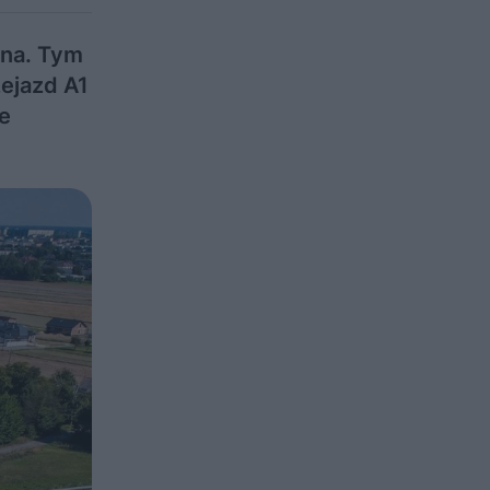
tna. Tym
zejazd A1
e