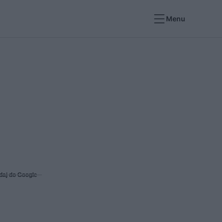
Menu
daj do Google