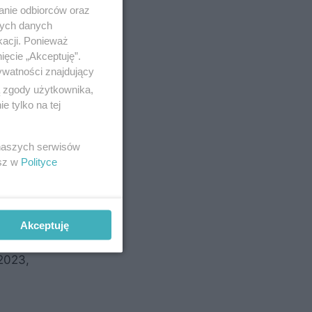
e zasady -
anie odbiorców oraz
-
nych danych
kacji. Ponieważ
ięcie „Akceptuję”.
ywatności znajdujący
ą zgody użytkownika,
ć biletu
 tylko na tej
 naszych serwisów
esz w
Polityce
Akceptuję
 2023,