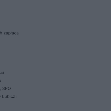
h zapłacą
ci
u
n, SPO
 Lubicz i