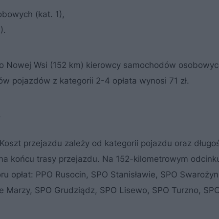
owych (kat. 1),
).
a do Nowej Wsi (152 km) kierowcy samochodów osobowyc
ców pojazdów z kategorii 2-4 opłata wynosi 71 zł.
e
oszt przejazdu zależy od kategorii pojazdu oraz długoś
 na końcu trasy przejazdu. Na 152-kilometrowym odcink
oru opłat: PPO Rusocin, SPO Stanisławie, SPO Swaroży
e Marzy, SPO Grudziądz, SPO Lisewo, SPO Turzno, SPO