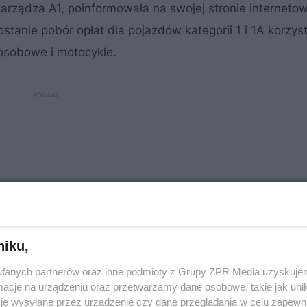
rządza A1, poinformowała na swojej stronie internetow
tanie pobór opłat dla pojazdów kategorii 1 i 1A korzys
osobowe i motocykle.
niku,
fanych partnerów oraz inne podmioty z Grupy ZPR Media uzyskujem
cje na urządzeniu oraz przetwarzamy dane osobowe, takie jak unika
je wysyłane przez urządzenie czy dane przeglądania w celu zapewn