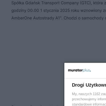
Spółka Gdańsk Transport Company (GTC), która za
godziny 00.00 1 stycznia 2025 roku wznowiony zos
AmberOne Autostrady A1". Chodzi o samochody 
Drogi Użytkow
My, naszych 1162 zau
przechowujemy informa
standardowe informac