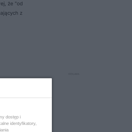
ej, że "od
tających z
y dostęp i
lne identyfikatory,
iania