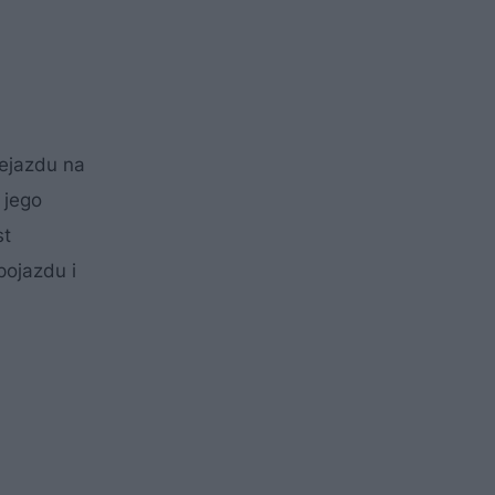
ejazdu na
 jego
st
pojazdu i