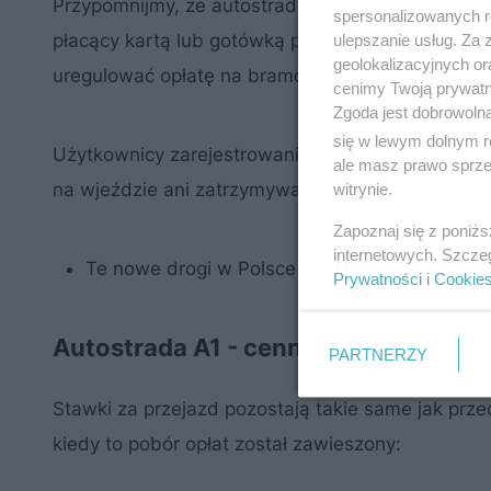
Przypomnijmy, że autostrada A1 była bezpłatna d
spersonalizowanych re
płacący kartą lub gotówką przy bramkach wjazdow
ulepszanie usług. Za
geolokalizacyjnych or
uregulować opłatę na bramce z inkasentem.
cenimy Twoją prywatno
Zgoda jest dobrowoln
się w lewym dolnym r
Użytkownicy zarejestrowani w systemie AmberGO 
ale masz prawo sprzec
na wjeździe ani zatrzymywać się podczas zjazdu 
witrynie.
Zapoznaj się z poniż
internetowych. Szcze
Te nowe drogi w Polsce zostaną oddane do u
Prywatności
i
Cookie
Autostrada A1 - cennik
PARTNERZY
Stawki za przejazd pozostają takie same jak prz
kiedy to pobór opłat został zawieszony: