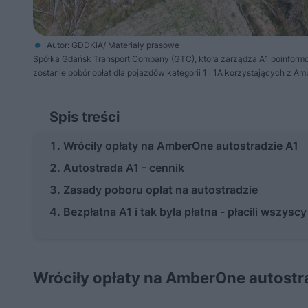
Autor: GDDKiA/ Materiały prasowe
Spółka Gdańsk Transport Company (GTC), ktora zarządza A1 poinformow
zostanie pobór opłat dla pojazdów kategorii 1 i 1A korzystających z A
Spis treści
Wróciły opłaty na AmberOne autostradzie A1
Autostrada A1 - cennik
Zasady poboru opłat na autostradzie
Bezpłatna A1 i tak była płatna - płacili wszyscy
Wróciły opłaty na AmberOne autostr