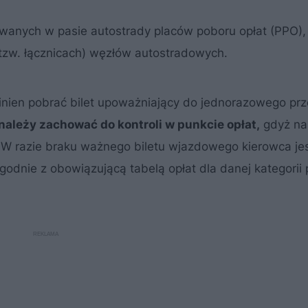
zowanych w pasie autostrady placów poboru opłat (PPO),
tzw. łącznicach) węzłów autostradowych.
inien pobrać bilet upoważniający do jednorazowego prz
należy zachować do kontroli w punkcie opłat,
gdyż na
. W razie braku ważnego biletu wjazdowego kierowca je
odnie z obowiązującą tabelą opłat dla danej kategorii 