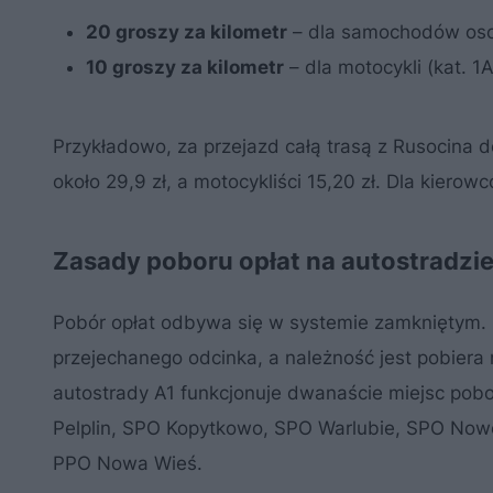
20 groszy za kilometr
– dla samochodów osob
10 groszy za kilometr
– dla motocykli (kat. 1A
Przykładowo, za przejazd całą trasą z Rusocin
około 29,9 zł, a motocykliści 15,20 zł. Dla kierow
Zasady poboru opłat na autostradzi
Pobór opłat odbywa się w systemie zamkniętym. K
przejechanego odcinka, a należność jest pobiera
autostrady A1 funkcjonuje dwanaście miejsc pob
Pelplin, SPO Kopytkowo, SPO Warlubie, SPO Now
PPO Nowa Wieś.