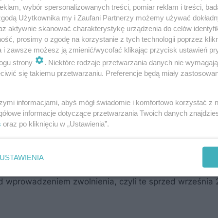
la kierowców od 2023 roku. Od 2025 na A1 wróciły star
klam, wybór spersonalizowanych treści, pomiar reklam i treści, bad
ych muszą pobrać bilet, a przy zjeździe z autostrady 
 zgodą Użytkownika my i Zaufani Partnerzy możemy używać dokład
az aktywnie skanować charakterystykę urządzenia do celów identyfi
ść, prosimy o zgodę na korzystanie z tych technologii poprzez klikn
a i zawsze możesz ją zmienić/wycofać klikając przycisk ustawień pr
ogu strony
. Niektóre rodzaje przetwarzania danych nie wymagaj
korzystają z bramek bez zmian, tzn. nie muszą pobiera
iwić się takiemu przetwarzaniu. Preferencje będą miały zastosowanie
z autostrady. Opłaty pobierane są automatycznie.
szymi informacjami, abyś mógł świadomie i komfortowo korzystać z
gółowe informacje dotyczące przetwarzania Twoich danych znajdzi
żytku w 2025 r. GDDKiA ujawnia plany
s
oraz po kliknięciu w „Ustawienia”.
USTAWIENIA
ed wprowadzeniem zwolnienia, czyli te sprzed września