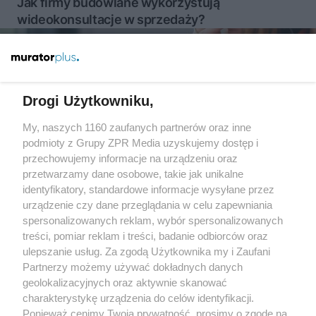
Jak firmy budowlane wykorzystują
wideokonsultacje w sprzedaży?
Więcej
Drogi Użytkowniku,
My, naszych 1160 zaufanych partnerów oraz inne
Żaden utwór zamieszczony w serwisie nie może być powielany i
rozpowszechniany lub dalej rozpowszechniany w jakikolwiek sposób
podmioty z Grupy ZPR Media uzyskujemy dostęp i
(w tym także elektroniczny lub mechaniczny) na jakimkolwiek polu
przechowujemy informacje na urządzeniu oraz
eksploatacji w jakiejkolwiek formie, włącznie z umieszczaniem w
przetwarzamy dane osobowe, takie jak unikalne
Internecie bez pisemnej zgody właściciela praw. Jakiekolwiek użycie
lub wykorzystanie utworów w całości lub w części z naruszeniem
identyfikatory, standardowe informacje wysyłane przez
prawa, tzn. bez właściwej zgody, jest zabronione pod groźbą kary i
urządzenie czy dane przeglądania w celu zapewniania
może być ścigane prawnie.
spersonalizowanych reklam, wybór spersonalizowanych
treści, pomiar reklam i treści, badanie odbiorców oraz
ulepszanie usług. Za zgodą Użytkownika my i Zaufani
Partnerzy możemy używać dokładnych danych
geolokalizacyjnych oraz aktywnie skanować
charakterystykę urządzenia do celów identyfikacji.
O nas
Ponieważ cenimy Twoją prywatność, prosimy o zgodę na