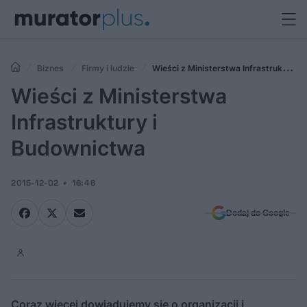
Biznes
Firmy i ludzie
Wieści z Ministerstwa Infrastruktury i
Budownictwa
Wieści z Ministerstwa
Infrastruktury i
Budownictwa
2015-12-02
16:46
Dodaj do Google
Coraz więcej dowiadujemy się o organizacji i