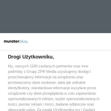
Drogi Użytkowniku,
My, naszych 1160 zaufanych partnerów oraz inne
Żaden utwór zamieszczony w serwisie nie może być powielany i
rozpowszechniany lub dalej rozpowszechniany w jakikolwiek sposób
podmioty z Grupy ZPR Media uzyskujemy dostęp i
(w tym także elektroniczny lub mechaniczny) na jakimkolwiek polu
przechowujemy informacje na urządzeniu oraz
eksploatacji w jakiejkolwiek formie, włącznie z umieszczaniem w
przetwarzamy dane osobowe, takie jak unikalne
Internecie bez pisemnej zgody właściciela praw. Jakiekolwiek użycie
lub wykorzystanie utworów w całości lub w części z naruszeniem
identyfikatory, standardowe informacje wysyłane przez
prawa, tzn. bez właściwej zgody, jest zabronione pod groźbą kary i
urządzenie czy dane przeglądania w celu zapewniania
może być ścigane prawnie.
spersonalizowanych reklam, wybór spersonalizowanych
treści, pomiar reklam i treści, badanie odbiorców oraz
ulepszanie usług. Za zgodą Użytkownika my i Zaufani