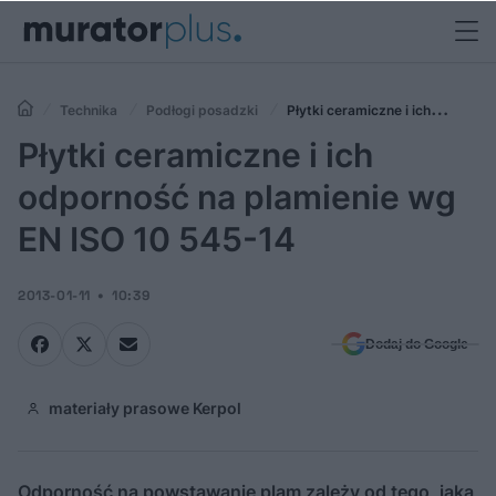
Technika
Podłogi posadzki
Płytki ceramiczne i ich
odporność na plamienie wg EN ISO 10 545-14
Płytki ceramiczne i ich
odporność na plamienie wg
EN ISO 10 545-14
2013-01-11
10:39
Dodaj do Google
materiały prasowe Kerpol
Odporność na powstawanie plam zależy od tego, jaką