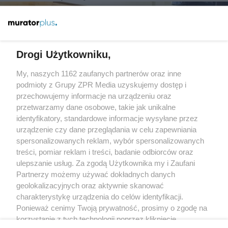
Więcej
Drogi Użytkowniku,
My, naszych 1162 zaufanych partnerów oraz inne
Żaden utwór zamieszczony w serwisie nie może być powielany i
rozpowszechniany lub dalej rozpowszechniany w jakikolwiek sposób
podmioty z Grupy ZPR Media uzyskujemy dostęp i
(w tym także elektroniczny lub mechaniczny) na jakimkolwiek polu
przechowujemy informacje na urządzeniu oraz
eksploatacji w jakiejkolwiek formie, włącznie z umieszczaniem w
przetwarzamy dane osobowe, takie jak unikalne
Internecie bez pisemnej zgody właściciela praw. Jakiekolwiek użycie
lub wykorzystanie utworów w całości lub w części z naruszeniem
identyfikatory, standardowe informacje wysyłane przez
prawa, tzn. bez właściwej zgody, jest zabronione pod groźbą kary i
urządzenie czy dane przeglądania w celu zapewniania
może być ścigane prawnie.
spersonalizowanych reklam, wybór spersonalizowanych
treści, pomiar reklam i treści, badanie odbiorców oraz
ulepszanie usług. Za zgodą Użytkownika my i Zaufani
Partnerzy możemy używać dokładnych danych
geolokalizacyjnych oraz aktywnie skanować
charakterystykę urządzenia do celów identyfikacji.
O nas
Ponieważ cenimy Twoją prywatność, prosimy o zgodę na
korzystanie z tych technologii poprzez kliknięcie
Informacje prawne