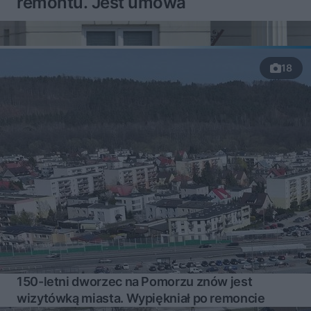
remontu. Jest umowa
18
150-letni dworzec na Pomorzu znów jest
wizytówką miasta. Wypiękniał po remoncie