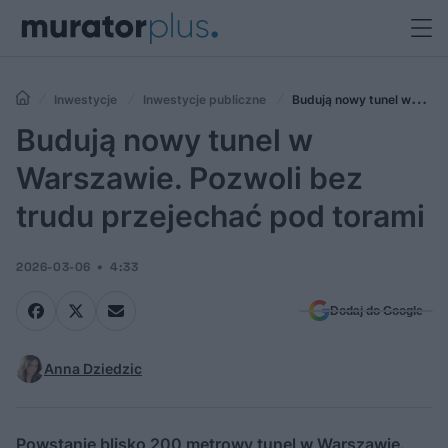
Inwestycje
Inwestycje publiczne
Budują nowy tunel w
Warszawie. Pozwoli bez trudu przejechać pod torami
Budują nowy tunel w
Warszawie. Pozwoli bez
trudu przejechać pod torami
2026-03-06
4:33
Dodaj do Google
Anna Dziedzic
Powstanie blisko 200 metrowy tunel w Warszawie.