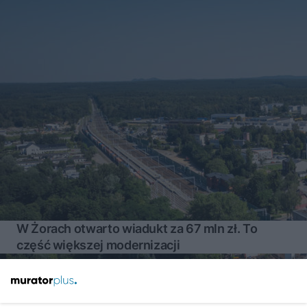
W Żorach otwarto wiadukt za 67 mln zł. To
część większej modernizacji
Więcej