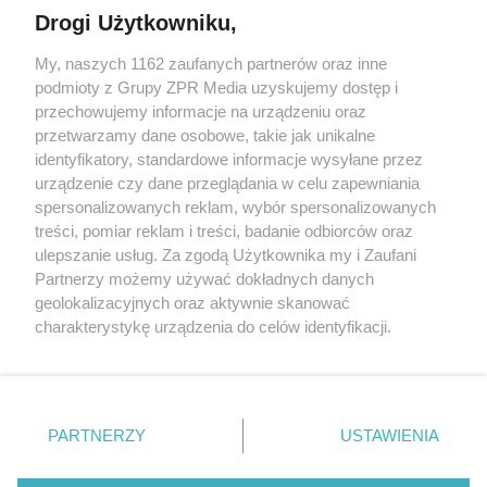
Drogi Użytkowniku,
My, naszych 1162 zaufanych partnerów oraz inne
Żaden utwór zamieszczony w serwisie nie może być powielany i
podmioty z Grupy ZPR Media uzyskujemy dostęp i
rozpowszechniany lub dalej rozpowszechniany w jakikolwiek
sposób (w tym także elektroniczny lub mechaniczny) na
przechowujemy informacje na urządzeniu oraz
jakimkolwiek polu eksploatacji w jakiejkolwiek formie, włącznie z
przetwarzamy dane osobowe, takie jak unikalne
umieszczaniem w Internecie bez pisemnej zgody właściciela praw.
Jakiekolwiek użycie lub wykorzystanie utworów w całości lub w
identyfikatory, standardowe informacje wysyłane przez
części z naruszeniem prawa, tzn. bez właściwej zgody, jest
urządzenie czy dane przeglądania w celu zapewniania
zabronione pod groźbą kary i może być ścigane prawnie.
spersonalizowanych reklam, wybór spersonalizowanych
treści, pomiar reklam i treści, badanie odbiorców oraz
ulepszanie usług. Za zgodą Użytkownika my i Zaufani
Partnerzy możemy używać dokładnych danych
geolokalizacyjnych oraz aktywnie skanować
charakterystykę urządzenia do celów identyfikacji.
Ponieważ cenimy Twoją prywatność, prosimy o zgodę na
O nas
korzystanie z tych technologii poprzez kliknięcie
Informacje prawne
„Akceptuję”. Zgoda jest dobrowolna i zawsze możesz ją
zmienić/wycofać klikając przycisk ustawień prywatności
Nasze serwisy
PARTNERZY
USTAWIENIA
znajdujący się w lewym dolnym rogu strony
. Niektóre
rodzaje przetwarzania danych nie wymagają zgody
© 2026 Grupa ZPR Media