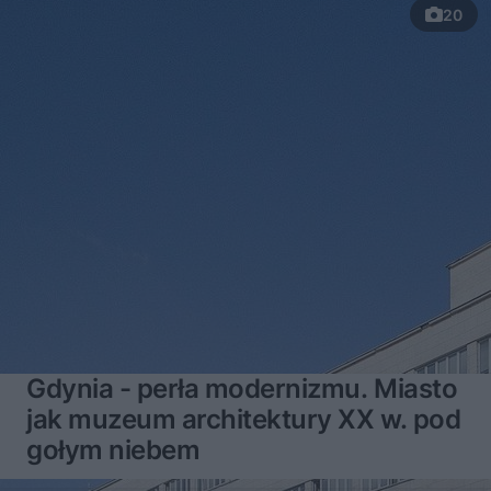
20
Gdynia - perła modernizmu. Miasto
jak muzeum architektury XX w. pod
gołym niebem