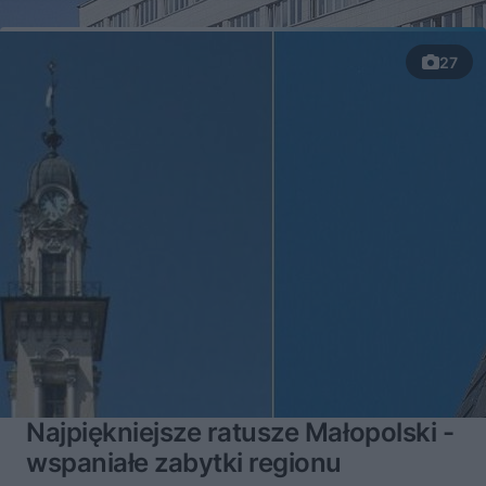
27
Najpiękniejsze ratusze Małopolski -
wspaniałe zabytki regionu