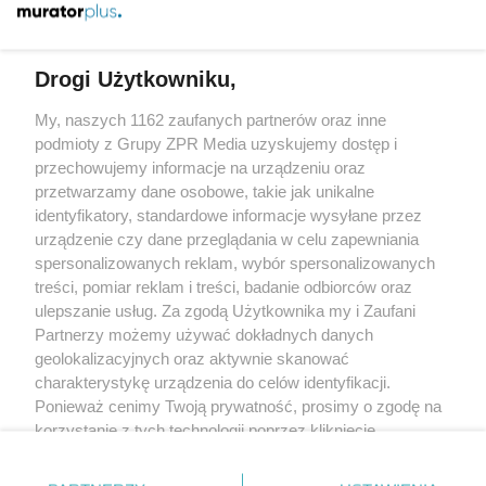
Więcej
Drogi Użytkowniku,
My, naszych 1162 zaufanych partnerów oraz inne
Żaden utwór zamieszczony w serwisie nie może być powielany i
rozpowszechniany lub dalej rozpowszechniany w jakikolwiek sposób
podmioty z Grupy ZPR Media uzyskujemy dostęp i
(w tym także elektroniczny lub mechaniczny) na jakimkolwiek polu
przechowujemy informacje na urządzeniu oraz
eksploatacji w jakiejkolwiek formie, włącznie z umieszczaniem w
przetwarzamy dane osobowe, takie jak unikalne
Internecie bez pisemnej zgody właściciela praw. Jakiekolwiek użycie
lub wykorzystanie utworów w całości lub w części z naruszeniem
identyfikatory, standardowe informacje wysyłane przez
prawa, tzn. bez właściwej zgody, jest zabronione pod groźbą kary i
urządzenie czy dane przeglądania w celu zapewniania
może być ścigane prawnie.
spersonalizowanych reklam, wybór spersonalizowanych
treści, pomiar reklam i treści, badanie odbiorców oraz
ulepszanie usług. Za zgodą Użytkownika my i Zaufani
Partnerzy możemy używać dokładnych danych
geolokalizacyjnych oraz aktywnie skanować
charakterystykę urządzenia do celów identyfikacji.
O nas
Ponieważ cenimy Twoją prywatność, prosimy o zgodę na
korzystanie z tych technologii poprzez kliknięcie
Informacje prawne
„Akceptuję”. Zgoda jest dobrowolna i zawsze możesz ją
zmienić/wycofać klikając przycisk ustawień prywatności
Nasze serwisy