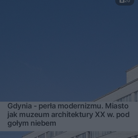
20
Gdynia - perła modernizmu. Miasto
jak muzeum architektury XX w. pod
gołym niebem