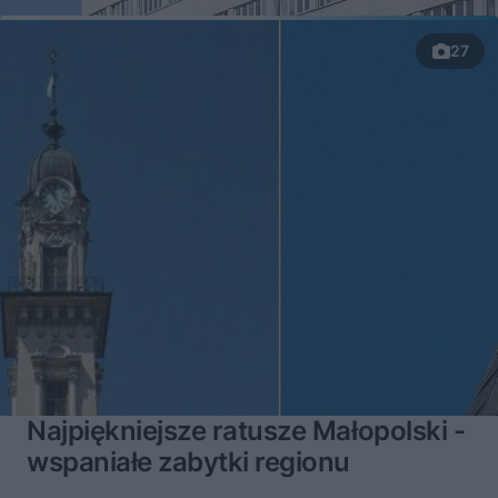
27
Najpiękniejsze ratusze Małopolski -
wspaniałe zabytki regionu