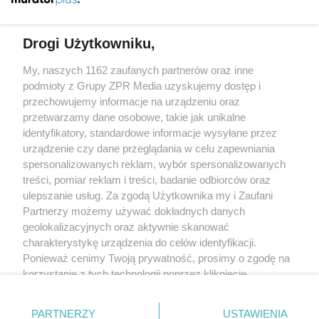
Więcej
Drogi Użytkowniku,
My, naszych 1162 zaufanych partnerów oraz inne
Żaden utwór zamieszczony w serwisie nie może być powielany i
rozpowszechniany lub dalej rozpowszechniany w jakikolwiek sposób
podmioty z Grupy ZPR Media uzyskujemy dostęp i
(w tym także elektroniczny lub mechaniczny) na jakimkolwiek polu
przechowujemy informacje na urządzeniu oraz
eksploatacji w jakiejkolwiek formie, włącznie z umieszczaniem w
przetwarzamy dane osobowe, takie jak unikalne
Internecie bez pisemnej zgody właściciela praw. Jakiekolwiek użycie
lub wykorzystanie utworów w całości lub w części z naruszeniem
identyfikatory, standardowe informacje wysyłane przez
prawa, tzn. bez właściwej zgody, jest zabronione pod groźbą kary i
urządzenie czy dane przeglądania w celu zapewniania
może być ścigane prawnie.
spersonalizowanych reklam, wybór spersonalizowanych
treści, pomiar reklam i treści, badanie odbiorców oraz
ulepszanie usług. Za zgodą Użytkownika my i Zaufani
Partnerzy możemy używać dokładnych danych
geolokalizacyjnych oraz aktywnie skanować
charakterystykę urządzenia do celów identyfikacji.
O nas
Ponieważ cenimy Twoją prywatność, prosimy o zgodę na
korzystanie z tych technologii poprzez kliknięcie
Informacje prawne
„Akceptuję”. Zgoda jest dobrowolna i zawsze możesz ją
zmienić/wycofać klikając przycisk ustawień prywatności
Nasze serwisy
PARTNERZY
USTAWIENIA