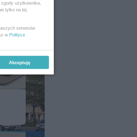
ą zgody użytkownika,
 tylko na tej
 naszych serwisów
esz w
Polityce
Akceptuję