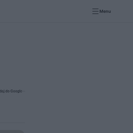
Menu
daj do Google