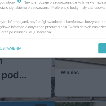
ogu strony
. Niektóre rodzaje przetwarzania danych nie wymagaj
iwić się takiemu przetwarzaniu. Preferencje będą miały zastosowanie
szymi informacjami, abyś mógł świadomie i komfortowo korzystać z
gółowe informacje dotyczące przetwarzania Twoich danych znajdzi
s
oraz po kliknięciu w „Ustawienia”.
dernizmu.
USTAWIENIA
m
 pod
Wieniec