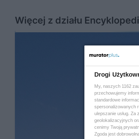
Więcej z działu Encyklopedi
Drogi Użytkow
My, naszych 1162 zau
przechowujemy informa
standardowe informac
spersonalizowanych re
ulepszanie usług. Za
geolokalizacyjnych or
cenimy Twoją prywatno
Zgoda jest dobrowoln