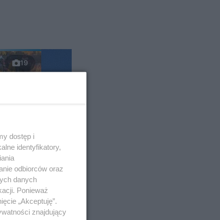
19
y dostęp i
lne identyfikatory,
iania
anie odbiorców oraz
nych danych
kacji. Ponieważ
kie
ięcie „Akceptuję”.
ywatności znajdujący