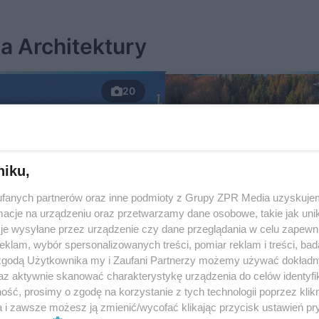
a Architektury
20
niku,
fanych partnerów oraz inne podmioty z Grupy ZPR Media uzyskujem
cje na urządzeniu oraz przetwarzamy dane osobowe, takie jak unika
je wysyłane przez urządzenie czy dane przeglądania w celu zapewn
klam, wybór spersonalizowanych treści, pomiar reklam i treści, bad
Szkieletory, czyli
 zgodą Użytkownika my i Zaufani Partnerzy możemy używać dokład
az aktywnie skanować charakterystykę urządzenia do celów identyfi
niedokończone pols
ść, prosimy o zgodę na korzystanie z tych technologii poprzez klikn
budowle
a i zawsze możesz ją zmienić/wycofać klikając przycisk ustawień pr