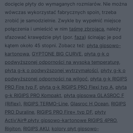
docięcie płyty do wymaganych rozmiarów. Nie można
wówczas wykorzystać fabrycznych spoin, trzeba
zrobić je samodzielnie. Zwykle by wypełnić miejsce
połączenia i umieścić w nim
taśmę zbrojącą
, należy
sfazować krawędzie płyt (por.
faza
) ścinając je pod
kątem około 45 stopni. Zobacz też:
płyta gipsowo-
kartonowa
,
GYPTONE BIG CURVE
,
płyta g-k o
podwyższonej odporności na wysoką temperaturę
,
płyta g-k o podwyższonej wytrzymałości
,
płyty g-k o
podwyższonej odporności na wilgoć
,
płyta g-k RIGIPS
PRO Fire typ F
,
płyta g-k RIGIPS PRO Flexi typ A
,
płyta
g-k RIGIPS PRO Kompakt
,
płyta gipsowa GLASROC F
(Riflex)
,
RIGIPS TERMO-Line
,
Glasroc H Ocean
,
RIGIPS
PRO Duraline
,
RIGIPS PRO Fire+ typ DF
,
płyty
Activ'Air®
,
płyty gipsowo-kartonowe RIGIPS 4PRO
,
Rigiton
,
RIGIPS AKU
,
kolory płyt gipsowo-