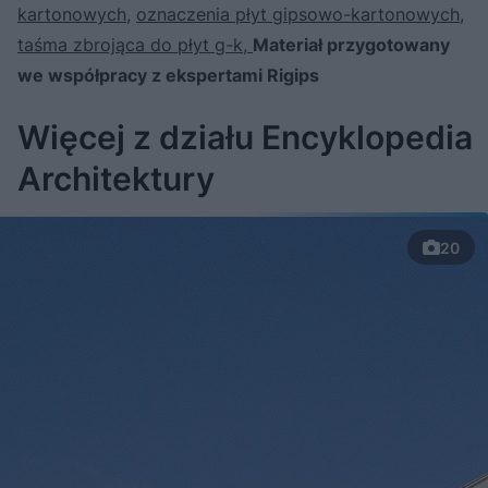
kartonowych
,
oznaczenia płyt gipsowo-kartonowych
,
taśma zbrojąca do płyt g-k,
Materiał przygotowany
we współpracy z ekspertami Rigips
Więcej z działu Encyklopedia
Architektury
20