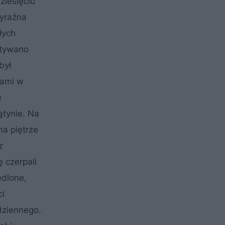
ziesięciu
wyraźna
łych
stywano
był
nami w
e
ątynie. Na
na piętrze
z
ę czerpali
edlone,
ci
dziennego.