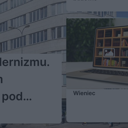
dernizmu.
m
 pod
Wieniec