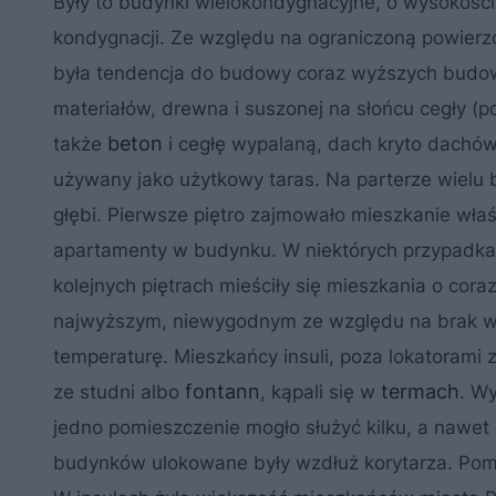
Były to budynki wielokondygnacyjne, o wysokości 
kondygnacji. Ze względu na ograniczoną powierz
była tendencja do budowy coraz wyższych budow
materiałów, drewna i suszonej na słońcu cegły (p
beton
także
i cegłę wypalaną, dach kryto dachów
używany jako użytkowy taras. Na parterze wielu
głębi. Pierwsze piętro zajmowało mieszkanie właś
apartamenty w budynku. W niektórych przypadkach
kolejnych piętrach mieściły się mieszkania o cora
najwyższym, niewygodnym ze względu na brak wi
temperaturę. Mieszkańcy insuli, poza lokatorami z 
fontann
termach
ze studni albo
, kąpali się w
. W
jedno pomieszczenie mogło służyć kilku, a nawet
budynków ulokowane były wzdłuż korytarza. Pomi