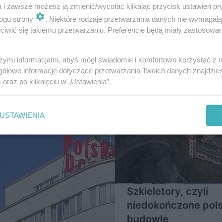
a i zawsze możesz ją zmienić/wycofać klikając przycisk ustawień pr
ogu strony
. Niektóre rodzaje przetwarzania danych nie wymagaj
iwić się takiemu przetwarzaniu. Preferencje będą miały zastosowanie
a Architektury
szymi informacjami, abyś mógł świadomie i komfortowo korzystać z
gółowe informacje dotyczące przetwarzania Twoich danych znajdzi
20
s
oraz po kliknięciu w „Ustawienia”.
USTAWIENIA
Szkieletory, czyli
niedokończone pols
budowle