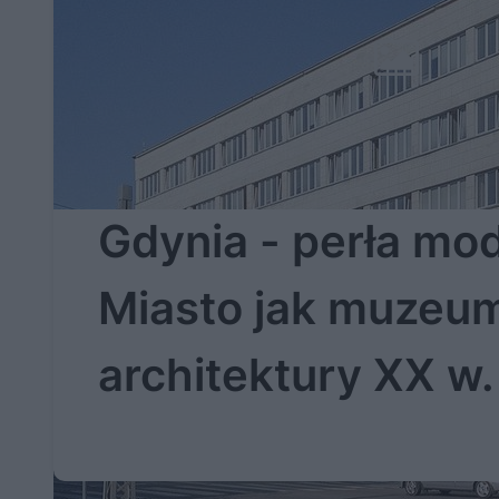
Gdynia - perła mo
Miasto jak muzeu
architektury XX w.
gołym niebem