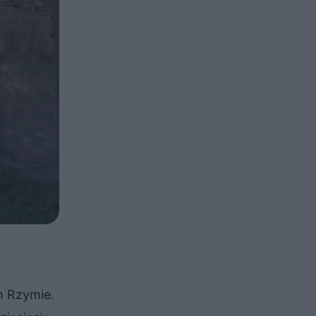
m Rzymie
.