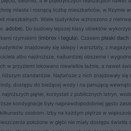
pięciu, siedmiu, a w pojedynczych realizacjach nawet d
chnię miasta i rosnącą liczbę mieszkańców, w Rzymie 
li mieszkalnych. Wiele budynków wznoszono z nietrwa
adobe
or.
). Do budowy lepszej klasy obiektów wykorzy
imbrex i tegula
płaski dach
kami rzymskimi (
). Czasem
 budynków znajdowały się sklepy i warsztaty, z magazy
ciciela albo najdroższe, najbardziej obszerne i wygodn
 w przyziemi lokowano niewielkie łaźnie, a nawet świ
z niższym standardzie. Najtańsze z nich znajdowały się 
ndy, dostępu do bieżącej wody i na panującą wewnątr
najniższych pięter, korzystali z publicznych latryn, wod
yższe kondygnacje były najprawdopodobniej gęsto zasi
 kilkunastu osobom. Izby na każdym piętrze w większoś
eszczenia położone w głębi nie miały dostępu światła 