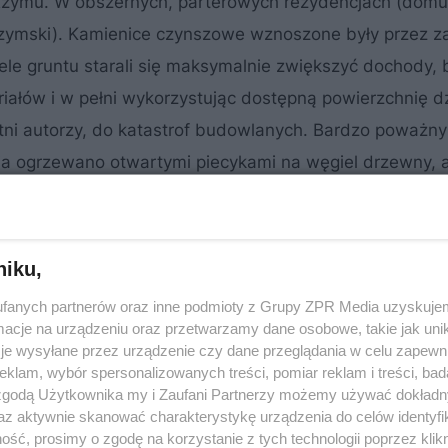
Rzymu. W obszernych, parterowych rezydencjach (domus
m rzymski). Kamienice czynszowe wznoszone były przez 
ele gruntu starali się maksymalnie zwiększyć dochody,
ałów i w pełni wykorzystując dostępną powierzchnię dzi
ytni autorzy, do katastrof budowlanych. Bardzo poważn
ia ogrzewano otwartymi piecykami na węgiel drzewny, 
tarali się zapobiegać kolejni władcy Rzymu. Cesarz Au
skich, czyli ok. 20,7 m. Neron zmniejszył maksymaln
zabezpieczeń przeciwpożarowych.W szczytowym okresi
niku,
 nich miało własne nazwy, co przy braku nazw ulic poma
fanych partnerów oraz inne podmioty z Grupy ZPR Media uzyskujem
apar
zachowały się w Ostii koło Rzymu. Powiązane hasła
cje na urządzeniu oraz przetwarzamy dane osobowe, takie jak unika
je wysyłane przez urządzenie czy dane przeglądania w celu zapewn
ormacjiDyson S. L., Rome: A Living Portrait of an Ancient
klam, wybór spersonalizowanych treści, pomiar reklam i treści, bad
s in Imperial Rome, Princeton 1943Kamm A., Graham A.,
 zgodą Użytkownika my i Zaufani Partnerzy możemy używać dokład
az aktywnie skanować charakterystykę urządzenia do celów identyfi
ść, prosimy o zgodę na korzystanie z tych technologii poprzez klikn