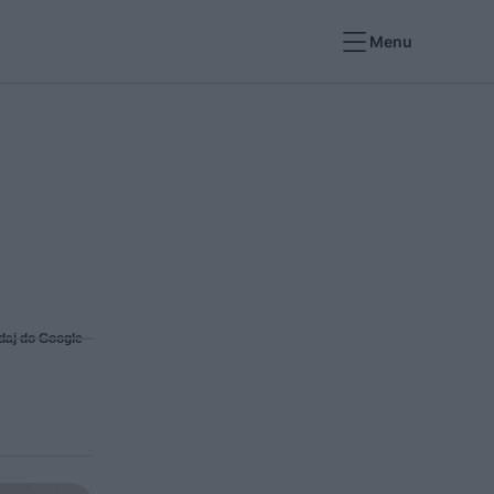
Menu
daj do Google