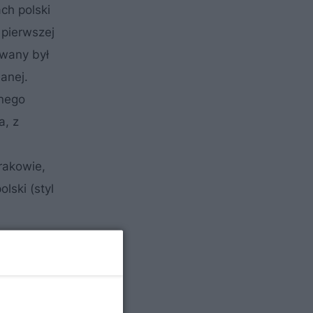
ch polski
 pierwszej
owany był
anej.
nego
a, z
rakowie,
lski (styl