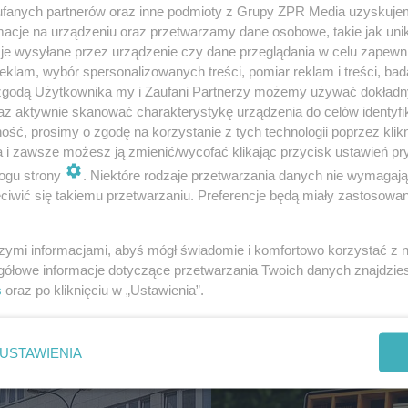
fanych partnerów oraz inne podmioty z Grupy ZPR Media uzyskujem
20
cje na urządzeniu oraz przetwarzamy dane osobowe, takie jak unika
je wysyłane przez urządzenie czy dane przeglądania w celu zapewn
klam, wybór spersonalizowanych treści, pomiar reklam i treści, bad
 zgodą Użytkownika my i Zaufani Partnerzy możemy używać dokład
az aktywnie skanować charakterystykę urządzenia do celów identyfi
ść, prosimy o zgodę na korzystanie z tych technologii poprzez klikn
a i zawsze możesz ją zmienić/wycofać klikając przycisk ustawień pr
ogu strony
. Niektóre rodzaje przetwarzania danych nie wymagaj
iwić się takiemu przetwarzaniu. Preferencje będą miały zastosowanie
Szkieletory, czyli
szymi informacjami, abyś mógł świadomie i komfortowo korzystać z
niedokończone pols
gółowe informacje dotyczące przetwarzania Twoich danych znajdzi
s
oraz po kliknięciu w „Ustawienia”.
budowle
USTAWIENIA