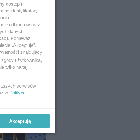
y dostęp i
19
lne identyfikatory,
iania
anie odbiorców oraz
nych danych
kacji. Ponieważ
ięcie „Akceptuję”.
ywatności znajdujący
ą zgody użytkownika,
 tylko na tej
 naszych serwisów
kie
esz w
Polityce
Akceptuję