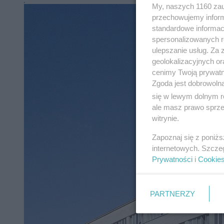
My, naszych 1160 zau
przechowujemy informa
standardowe informac
spersonalizowanych re
ulepszanie usług. Za
geolokalizacyjnych or
cenimy Twoją prywatno
Zgoda jest dobrowoln
się w lewym dolnym r
ale masz prawo sprzec
witrynie.
Zapoznaj się z poniż
internetowych. Szcze
Prywatności
i
Cookie
PARTNERZY