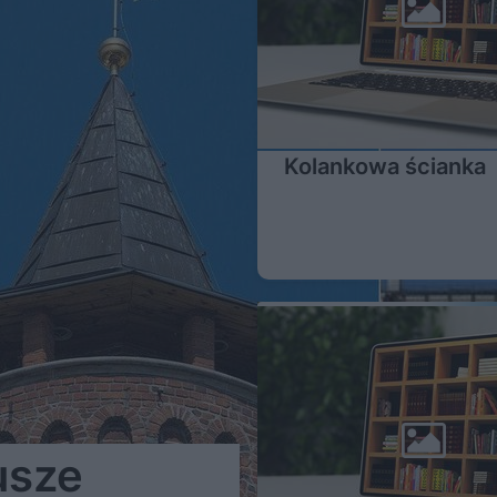
Kolankowa ścianka
usze