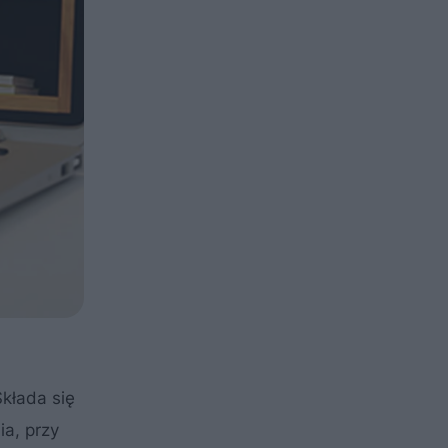
Składa się
a, przy