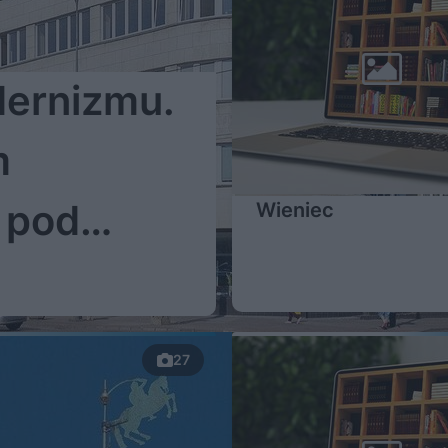
dernizmu.
m
 pod
Wieniec
27