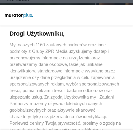
Więcej
Drogi Użytkowniku,
My, naszych 1160 zaufanych partnerów oraz inne
Żaden utwór zamieszczony w serwisie nie może być powielany i
rozpowszechniany lub dalej rozpowszechniany w jakikolwiek sposób
podmioty z Grupy ZPR Media uzyskujemy dostęp i
(w tym także elektroniczny lub mechaniczny) na jakimkolwiek polu
przechowujemy informacje na urządzeniu oraz
eksploatacji w jakiejkolwiek formie, włącznie z umieszczaniem w
przetwarzamy dane osobowe, takie jak unikalne
Internecie bez pisemnej zgody właściciela praw. Jakiekolwiek użycie
lub wykorzystanie utworów w całości lub w części z naruszeniem
identyfikatory, standardowe informacje wysyłane przez
prawa, tzn. bez właściwej zgody, jest zabronione pod groźbą kary i
urządzenie czy dane przeglądania w celu zapewniania
może być ścigane prawnie.
spersonalizowanych reklam, wybór spersonalizowanych
treści, pomiar reklam i treści, badanie odbiorców oraz
ulepszanie usług. Za zgodą Użytkownika my i Zaufani
Partnerzy możemy używać dokładnych danych
geolokalizacyjnych oraz aktywnie skanować
charakterystykę urządzenia do celów identyfikacji.
O nas
Ponieważ cenimy Twoją prywatność, prosimy o zgodę na
korzystanie z tych technologii poprzez kliknięcie
Informacje prawne