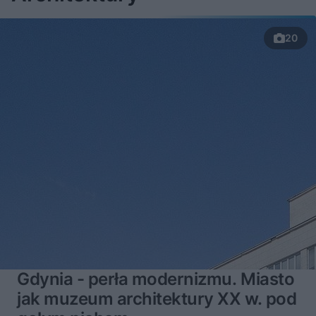
20
Gdynia - perła modernizmu. Miasto
jak muzeum architektury XX w. pod