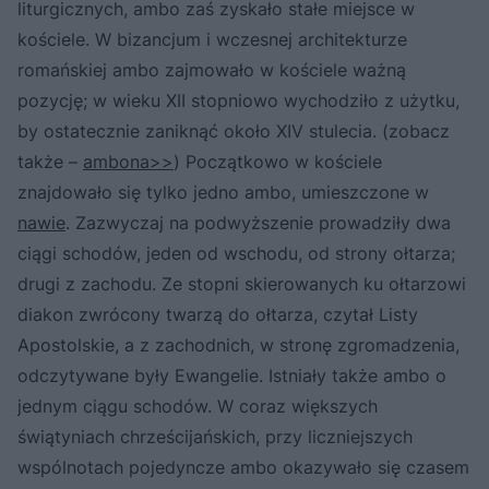
liturgicznych, ambo zaś zyskało stałe miejsce w
kościele. W bizancjum i wczesnej architekturze
romańskiej ambo zajmowało w kościele ważną
pozycję; w wieku XII stopniowo wychodziło z użytku,
by ostatecznie zaniknąć około XIV stulecia. (zobacz
także –
ambona>>
) Początkowo w kościele
znajdowało się tylko jedno ambo, umieszczone w
nawie
. Zazwyczaj na podwyższenie prowadziły dwa
ciągi schodów, jeden od wschodu, od strony ołtarza;
drugi z zachodu. Ze stopni skierowanych ku ołtarzowi
diakon zwrócony twarzą do ołtarza, czytał Listy
Apostolskie, a z zachodnich, w stronę zgromadzenia,
odczytywane były Ewangelie. Istniały także ambo o
jednym ciągu schodów. W coraz większych
świątyniach chrześcijańskich, przy liczniejszych
wspólnotach pojedyncze ambo okazywało się czasem