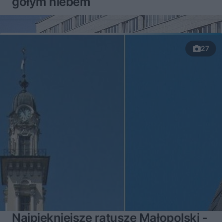
gołym niebem
27
Najpiękniejsze ratusze Małopolski -