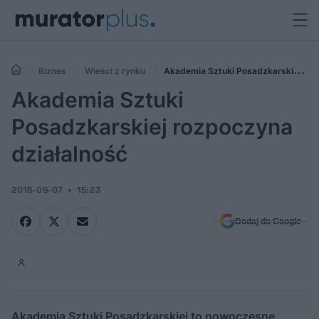
Biznes
Wieści z rynku
Akademia Sztuki Posadzkarskiej
rozpoczyna działalność
Akademia Sztuki
Posadzkarskiej rozpoczyna
działalność
2018-09-07
15:23
Dodaj do Google
Akademia Sztuki Posadzkarskiej to nowoczesne