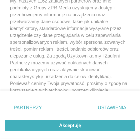
My, naszych 1162 zaufanych partnerów oraz inne
Żaden utwór zamieszczony w serwisie nie może być powielany i
rozpowszechniany lub dalej rozpowszechniany w jakikolwiek sposób
podmioty z Grupy ZPR Media uzyskujemy dostęp i
(w tym także elektroniczny lub mechaniczny) na jakimkolwiek polu
przechowujemy informacje na urządzeniu oraz
eksploatacji w jakiejkolwiek formie, włącznie z umieszczaniem w
przetwarzamy dane osobowe, takie jak unikalne
Internecie bez pisemnej zgody właściciela praw. Jakiekolwiek użycie
lub wykorzystanie utworów w całości lub w części z naruszeniem
identyfikatory, standardowe informacje wysyłane przez
prawa, tzn. bez właściwej zgody, jest zabronione pod groźbą kary i
urządzenie czy dane przeglądania w celu zapewniania
może być ścigane prawnie.
spersonalizowanych reklam, wybór spersonalizowanych
treści, pomiar reklam i treści, badanie odbiorców oraz
ulepszanie usług. Za zgodą Użytkownika my i Zaufani
Partnerzy możemy używać dokładnych danych
geolokalizacyjnych oraz aktywnie skanować
charakterystykę urządzenia do celów identyfikacji.
O nas
Ponieważ cenimy Twoją prywatność, prosimy o zgodę na
korzystanie z tych technologii poprzez kliknięcie
Informacje prawne
„Akceptuję”. Zgoda jest dobrowolna i zawsze możesz ją
zmienić/wycofać klikając przycisk ustawień prywatności
Nasze serwisy
PARTNERZY
USTAWIENIA
znajdujący się w lewym dolnym rogu strony
. Niektóre
© 2026 Grupa ZPR Media
rodzaje przetwarzania danych nie wymagają zgody
Akceptuję
użytkownika, ale masz prawo sprzeciwić się takiemu
przetwarzaniu. Preferencje będą miały zastosowanie tylko
na tej witrynie.