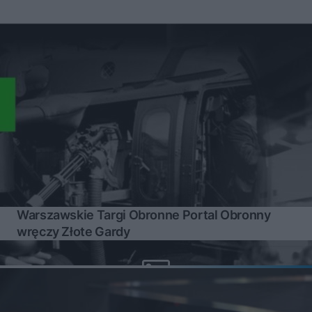
Warszawskie Targi Obronne Portal Obronny
wręczy Złote Gardy