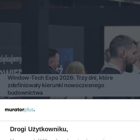
Window-Tech Expo 2026: Trzy dni, które
zdefiniowały kierunki nowoczesnego
budownictwa
Więcej
Drogi Użytkowniku,