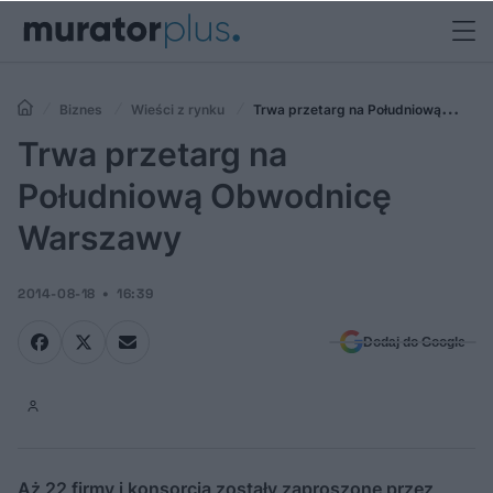
Biznes
Wieści z rynku
Trwa przetarg na Południową
Obwodnicę Warszawy
Trwa przetarg na
Południową Obwodnicę
Warszawy
2014-08-18
16:39
Dodaj do Google
Aż 22 firmy i konsorcja zostały zaproszone przez