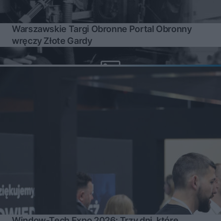
Warszawskie Targi Obronne Portal Obronny
wręczy Złote Gardy
Window-Tech Expo 2026: Trzy dni, które