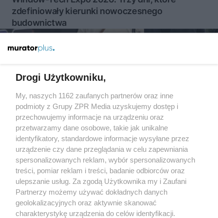
zdefiniowały kierunki nowoczesnego
budownictwa
Więcej
Drogi Użytkowniku,
My, naszych 1162 zaufanych partnerów oraz inne
Żaden utwór zamieszczony w serwisie nie może być powielany i
podmioty z Grupy ZPR Media uzyskujemy dostęp i
rozpowszechniany lub dalej rozpowszechniany w jakikolwiek
sposób (w tym także elektroniczny lub mechaniczny) na
przechowujemy informacje na urządzeniu oraz
jakimkolwiek polu eksploatacji w jakiejkolwiek formie, włącznie z
przetwarzamy dane osobowe, takie jak unikalne
umieszczaniem w Internecie bez pisemnej zgody właściciela praw.
Jakiekolwiek użycie lub wykorzystanie utworów w całości lub w
identyfikatory, standardowe informacje wysyłane przez
części z naruszeniem prawa, tzn. bez właściwej zgody, jest
urządzenie czy dane przeglądania w celu zapewniania
zabronione pod groźbą kary i może być ścigane prawnie.
spersonalizowanych reklam, wybór spersonalizowanych
treści, pomiar reklam i treści, badanie odbiorców oraz
ulepszanie usług. Za zgodą Użytkownika my i Zaufani
Partnerzy możemy używać dokładnych danych
geolokalizacyjnych oraz aktywnie skanować
charakterystykę urządzenia do celów identyfikacji.