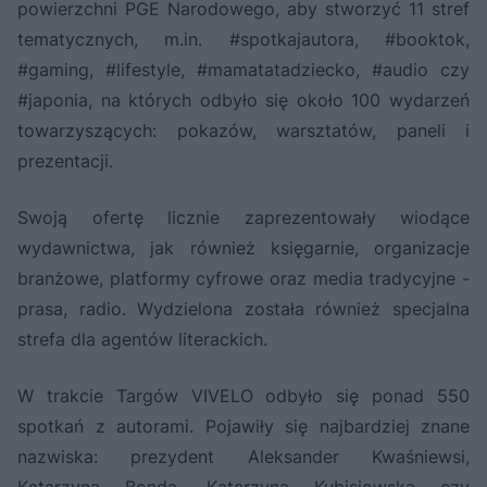
powierzchni PGE Narodowego, aby stworzyć 11 stref
tematycznych, m.in. #spotkajautora, #booktok,
#gaming, #lifestyle, #mamatatadziecko, #audio czy
#japonia, na których odbyło się około 100 wydarzeń
towarzyszących: pokazów, warsztatów, paneli i
prezentacji.
Swoją ofertę licznie zaprezentowały wiodące
wydawnictwa, jak również księgarnie, organizacje
branżowe, platformy cyfrowe oraz media tradycyjne -
prasa, radio. Wydzielona została również specjalna
strefa dla agentów literackich.
W trakcie Targów VIVELO odbyło się ponad 550
spotkań z autorami. Pojawiły się najbardziej znane
nazwiska: prezydent Aleksander Kwaśniewsi,
Katarzyna Bonda, Katarzyna Kubisiowska czy