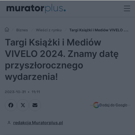
Biznes
Wieści z rynku
Targi Książki i Mediów VIVELO 2024.
Znamy datę przyszłorocznego wydarzenia!
Targi Książki i Mediów
VIVELO 2024. Znamy datę
przyszłorocznego
wydarzenia!
2023-10-31
11:11
Dodaj do Google
redakcja Muratorplus.pl