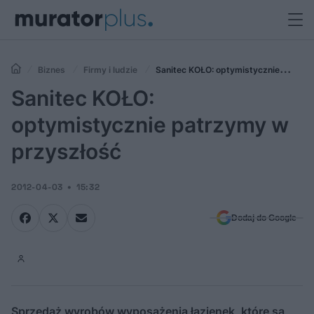
Biznes
Firmy i ludzie
Sanitec KOŁO: optymistycznie
patrzymy w przyszłość
Sanitec KOŁO:
optymistycznie patrzymy w
przyszłość
2012-04-03
15:32
Dodaj do Google
Sprzedaż wyrobów wyposażenia łazienek, które są