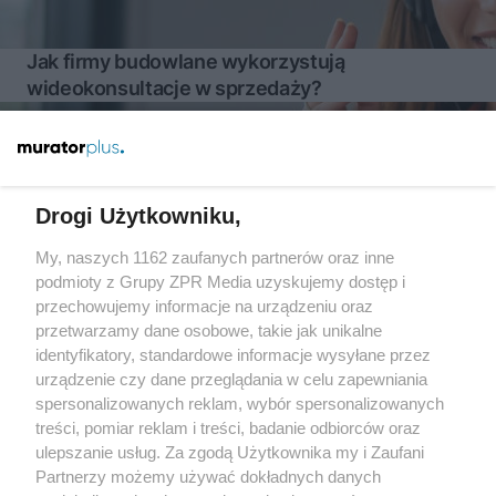
Jak firmy budowlane wykorzystują
wideokonsultacje w sprzedaży?
Więcej
Drogi Użytkowniku,
My, naszych 1162 zaufanych partnerów oraz inne
Żaden utwór zamieszczony w serwisie nie może być powielany i
rozpowszechniany lub dalej rozpowszechniany w jakikolwiek sposób
podmioty z Grupy ZPR Media uzyskujemy dostęp i
(w tym także elektroniczny lub mechaniczny) na jakimkolwiek polu
przechowujemy informacje na urządzeniu oraz
eksploatacji w jakiejkolwiek formie, włącznie z umieszczaniem w
przetwarzamy dane osobowe, takie jak unikalne
Internecie bez pisemnej zgody właściciela praw. Jakiekolwiek użycie
lub wykorzystanie utworów w całości lub w części z naruszeniem
identyfikatory, standardowe informacje wysyłane przez
prawa, tzn. bez właściwej zgody, jest zabronione pod groźbą kary i
urządzenie czy dane przeglądania w celu zapewniania
może być ścigane prawnie.
spersonalizowanych reklam, wybór spersonalizowanych
treści, pomiar reklam i treści, badanie odbiorców oraz
ulepszanie usług. Za zgodą Użytkownika my i Zaufani
Partnerzy możemy używać dokładnych danych