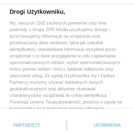
Więcej
Drogi Użytkowniku,
My, naszych 1162 zaufanych partnerów oraz inne
Żaden utwór zamieszczony w serwisie nie może być powielany i
rozpowszechniany lub dalej rozpowszechniany w jakikolwiek sposób
podmioty z Grupy ZPR Media uzyskujemy dostęp i
(w tym także elektroniczny lub mechaniczny) na jakimkolwiek polu
przechowujemy informacje na urządzeniu oraz
eksploatacji w jakiejkolwiek formie, włącznie z umieszczaniem w
przetwarzamy dane osobowe, takie jak unikalne
Internecie bez pisemnej zgody właściciela praw. Jakiekolwiek użycie
lub wykorzystanie utworów w całości lub w części z naruszeniem
identyfikatory, standardowe informacje wysyłane przez
prawa, tzn. bez właściwej zgody, jest zabronione pod groźbą kary i
urządzenie czy dane przeglądania w celu zapewniania
może być ścigane prawnie.
spersonalizowanych reklam, wybór spersonalizowanych
treści, pomiar reklam i treści, badanie odbiorców oraz
ulepszanie usług. Za zgodą Użytkownika my i Zaufani
Partnerzy możemy używać dokładnych danych
geolokalizacyjnych oraz aktywnie skanować
charakterystykę urządzenia do celów identyfikacji.
O nas
Ponieważ cenimy Twoją prywatność, prosimy o zgodę na
korzystanie z tych technologii poprzez kliknięcie
Informacje prawne
„Akceptuję”. Zgoda jest dobrowolna i zawsze możesz ją
zmienić/wycofać klikając przycisk ustawień prywatności
Nasze serwisy
PARTNERZY
USTAWIENIA
znajdujący się w lewym dolnym rogu strony
. Niektóre