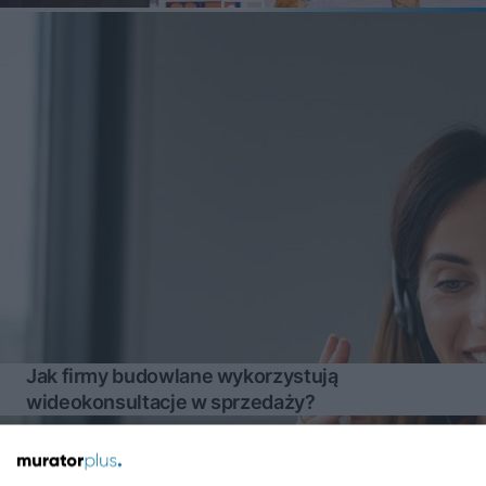
Jak firmy budowlane wykorzystują
wideokonsultacje w sprzedaży?