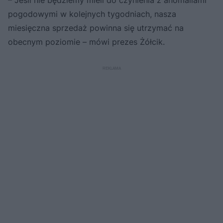
– Jeśli nie będziemy mieli do czynienia z anomaliami
pogodowymi w kolejnych tygodniach, nasza
miesięczna sprzedaż powinna się utrzymać na
obecnym poziomie – mówi prezes Żółcik.