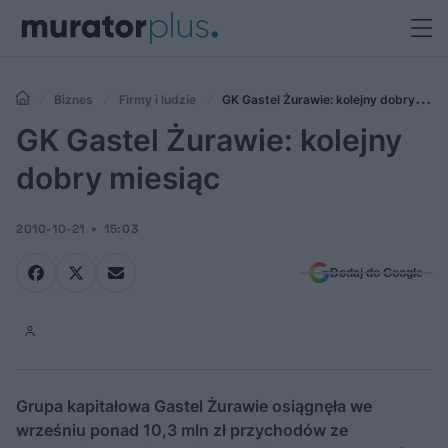
Biznes
Firmy i ludzie
GK Gastel Żurawie: kolejny dobry
miesiąc
GK Gastel Żurawie: kolejny
dobry miesiąc
2010-10-21
15:03
Dodaj do Google
Grupa kapitałowa Gastel Żurawie osiągnęła we
wrześniu ponad 10,3 mln zł przychodów ze