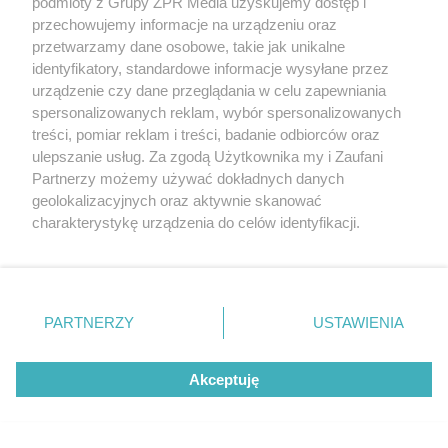
podmioty z Grupy ZPR Media uzyskujemy dostęp i
zastosowania.
przechowujemy informacje na urządzeniu oraz
przetwarzamy dane osobowe, takie jak unikalne
identyfikatory, standardowe informacje wysyłane przez
Zobacz:
Przebudowa kostki z lat 50. - zdjęcia przed i
urządzenie czy dane przeglądania w celu zapewniania
po remoncie
spersonalizowanych reklam, wybór spersonalizowanych
treści, pomiar reklam i treści, badanie odbiorców oraz
ulepszanie usług. Za zgodą Użytkownika my i Zaufani
Partnerzy możemy używać dokładnych danych
geolokalizacyjnych oraz aktywnie skanować
charakterystykę urządzenia do celów identyfikacji.
Ponieważ cenimy Twoją prywatność, prosimy o zgodę na
korzystanie z tych technologii poprzez kliknięcie
„Akceptuję”. Zgoda jest dobrowolna i zawsze możesz ją
zmienić/wycofać klikając przycisk ustawień prywatności
PARTNERZY
USTAWIENIA
znajdujący się w lewym dolnym rogu strony
. Niektóre
rodzaje przetwarzania danych nie wymagają zgody
Akceptuję
użytkownika, ale masz prawo sprzeciwić się takiemu
przetwarzaniu. Preferencje będą miały zastosowanie tylko
na tej witrynie.