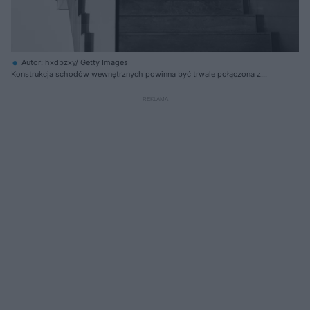
Autor: hxdbzxy/ Getty Images
Konstrukcja schodów wewnętrznych powinna być trwale połączona z
elementami nośnymi budynku w sposób zapewniający przenoszenie
obciążeń i ograniczenie przemieszczeń eksploatacyjnych