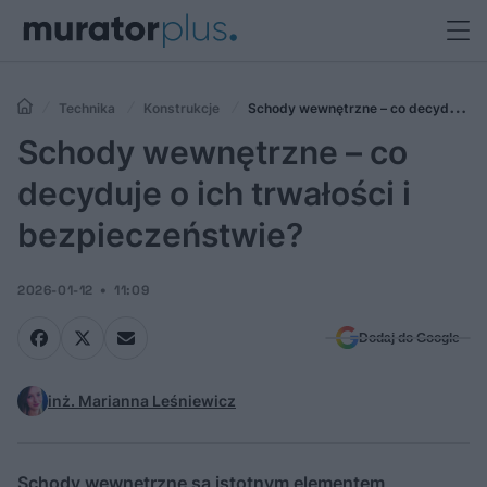
Technika
Konstrukcje
Schody wewnętrzne – co decyduje o
ich trwałości i bezpieczeństwie?
Schody wewnętrzne – co
decyduje o ich trwałości i
bezpieczeństwie?
2026-01-12
11:09
Dodaj do Google
inż. Marianna Leśniewicz
Schody wewnętrzne są istotnym elementem