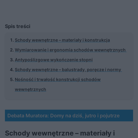
Spis treści
Schody wewnętrzne – materiały i konstrukcja
Wymiarowanie i ergonomia schodów wewnętrznych
Antypoślizgowe wykończenie stopni
Schody wewnętrzne – balustrady, poręcze i normy
Nośność i trwałość konstrukcji schodów
wewnętrznych
Debata Muratora: Domy na dziś, jutro i pojutrze
Schody wewnętrzne – materiały i