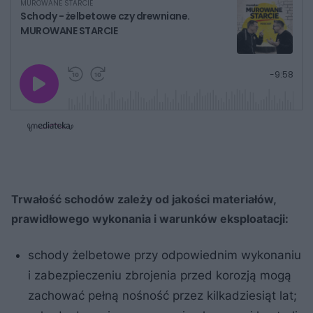
MUROWANE STARCIE
Schody - żelbetowe czy drewniane.
MUROWANE STARCIE
G
P
P
P
-
9:58
r
r
r
o
a
z
z
j
z
e
e
w
w
o
i
i
s
ń
ń
t
1
1
0
0
a
s
s
ł
d
d
y
o
o
c
t
p
Trwałość schodów zależy od jakości materiałów,
u
r
z
ł
z
a
prawidłowego wykonania i warunków eksploatacji:
u
o
s
d
u
Â
schody żelbetowe przy odpowiednim wykonaniu
i zabezpieczeniu zbrojenia przed korozją mogą
zachować pełną nośność przez kilkadziesiąt lat;