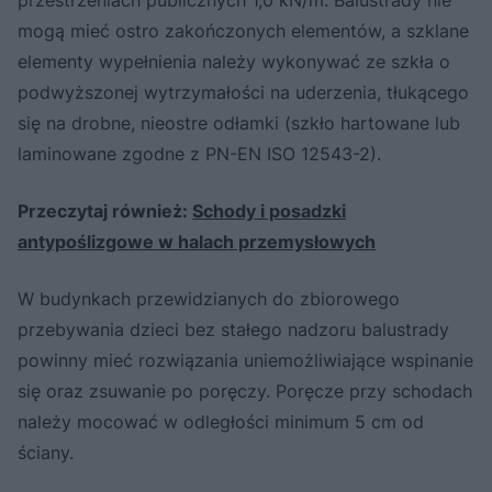
przestrzeniach publicznych 1,0 kN/m. Balustrady nie
mogą mieć ostro zakończonych elementów, a szklane
elementy wypełnienia należy wykonywać ze szkła o
podwyższonej wytrzymałości na uderzenia, tłukącego
się na drobne, nieostre odłamki (szkło hartowane lub
laminowane zgodne z PN-EN ISO 12543-2).
Przeczytaj również:
Schody i posadzki
antypoślizgowe w halach przemysłowych
W budynkach przewidzianych do zbiorowego
przebywania dzieci bez stałego nadzoru balustrady
powinny mieć rozwiązania uniemożliwiające wspinanie
się oraz zsuwanie po poręczy. Poręcze przy schodach
należy mocować w odległości minimum 5 cm od
ściany.