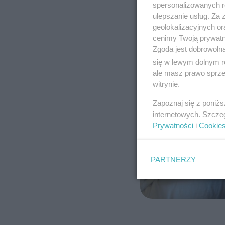
spersonalizowanych re
ulepszanie usług. Za
geolokalizacyjnych or
cenimy Twoją prywatno
Zgoda jest dobrowoln
się w lewym dolnym r
ale masz prawo sprzec
witrynie.
Zapoznaj się z poniż
internetowych. Szcze
Prywatności
i
Cookie
PARTNERZY