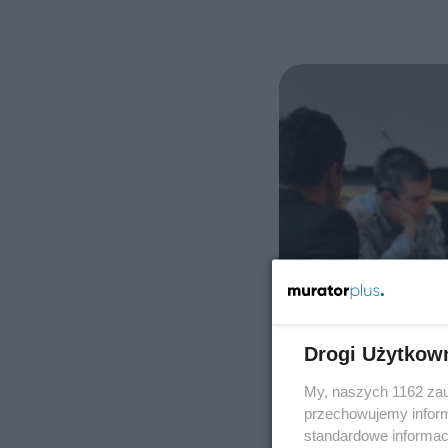
Drogi Użytkow
My, naszych 1162 zau
przechowujemy informa
standardowe informac