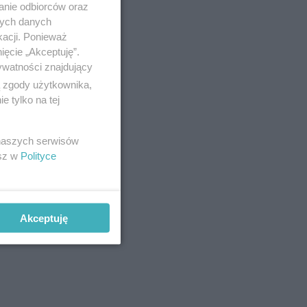
anie odbiorców oraz
nych danych
kacji. Ponieważ
ięcie „Akceptuję”.
ywatności znajdujący
ą zgody użytkownika,
 tylko na tej
 naszych serwisów
esz w
Polityce
Akceptuję