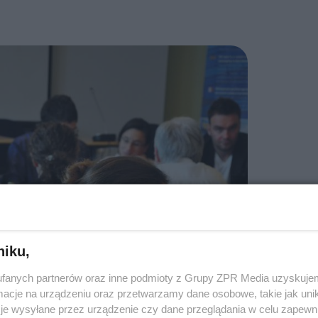
niku,
fanych partnerów oraz inne podmioty z Grupy ZPR Media uzyskujem
cje na urządzeniu oraz przetwarzamy dane osobowe, takie jak unika
je wysyłane przez urządzenie czy dane przeglądania w celu zapewn