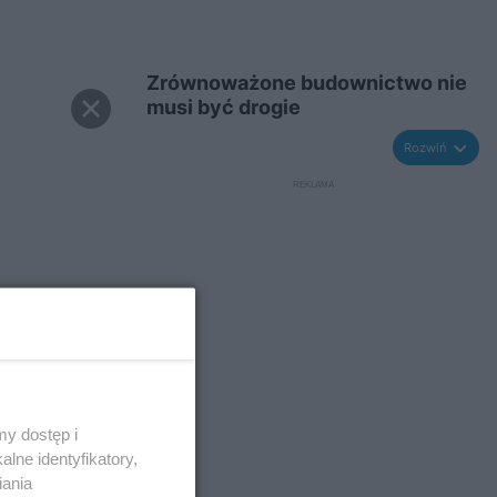
Zrównoważone budownictwo nie
musi być drogie
Rozwiń
y dostęp i
lne identyfikatory,
iania