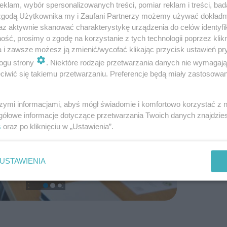
klam, wybór spersonalizowanych treści, pomiar reklam i treści, bad
 zgodą Użytkownika my i Zaufani Partnerzy możemy używać dokład
az aktywnie skanować charakterystykę urządzenia do celów identyfi
ść, prosimy o zgodę na korzystanie z tych technologii poprzez klikn
a i zawsze możesz ją zmienić/wycofać klikając przycisk ustawień pr
ogu strony
. Niektóre rodzaje przetwarzania danych nie wymagaj
iwić się takiemu przetwarzaniu. Preferencje będą miały zastosowanie
szymi informacjami, abyś mógł świadomie i komfortowo korzystać z
gółowe informacje dotyczące przetwarzania Twoich danych znajdzi
s
oraz po kliknięciu w „Ustawienia”.
USTAWIENIA