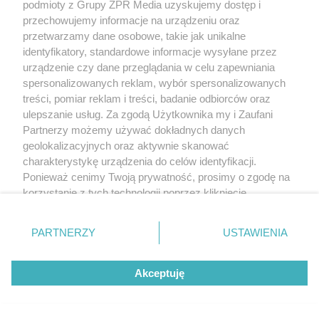
podmioty z Grupy ZPR Media uzyskujemy dostęp i
przechowujemy informacje na urządzeniu oraz
przetwarzamy dane osobowe, takie jak unikalne
identyfikatory, standardowe informacje wysyłane przez
urządzenie czy dane przeglądania w celu zapewniania
spersonalizowanych reklam, wybór spersonalizowanych
treści, pomiar reklam i treści, badanie odbiorców oraz
ulepszanie usług. Za zgodą Użytkownika my i Zaufani
Partnerzy możemy używać dokładnych danych
geolokalizacyjnych oraz aktywnie skanować
charakterystykę urządzenia do celów identyfikacji.
Ponieważ cenimy Twoją prywatność, prosimy o zgodę na
korzystanie z tych technologii poprzez kliknięcie
„Akceptuję”. Zgoda jest dobrowolna i zawsze możesz ją
zmienić/wycofać klikając przycisk ustawień prywatności
PARTNERZY
USTAWIENIA
znajdujący się w lewym dolnym rogu strony
. Niektóre
rodzaje przetwarzania danych nie wymagają zgody
Akceptuję
użytkownika, ale masz prawo sprzeciwić się takiemu
przetwarzaniu. Preferencje będą miały zastosowanie tylko
na tej witrynie.