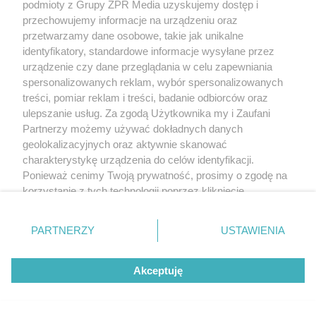
podmioty z Grupy ZPR Media uzyskujemy dostęp i
przechowujemy informacje na urządzeniu oraz
przetwarzamy dane osobowe, takie jak unikalne
identyfikatory, standardowe informacje wysyłane przez
urządzenie czy dane przeglądania w celu zapewniania
spersonalizowanych reklam, wybór spersonalizowanych
treści, pomiar reklam i treści, badanie odbiorców oraz
ulepszanie usług. Za zgodą Użytkownika my i Zaufani
Partnerzy możemy używać dokładnych danych
geolokalizacyjnych oraz aktywnie skanować
charakterystykę urządzenia do celów identyfikacji.
Ponieważ cenimy Twoją prywatność, prosimy o zgodę na
korzystanie z tych technologii poprzez kliknięcie
„Akceptuję”. Zgoda jest dobrowolna i zawsze możesz ją
zmienić/wycofać klikając przycisk ustawień prywatności
PARTNERZY
USTAWIENIA
znajdujący się w lewym dolnym rogu strony
. Niektóre
rodzaje przetwarzania danych nie wymagają zgody
Akceptuję
użytkownika, ale masz prawo sprzeciwić się takiemu
przetwarzaniu. Preferencje będą miały zastosowanie tylko
na tej witrynie.