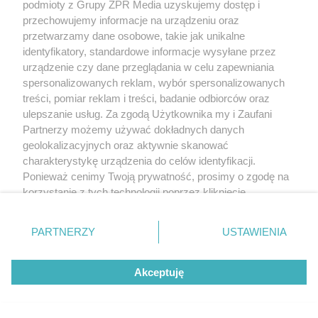
podmioty z Grupy ZPR Media uzyskujemy dostęp i
przechowujemy informacje na urządzeniu oraz
przetwarzamy dane osobowe, takie jak unikalne
identyfikatory, standardowe informacje wysyłane przez
urządzenie czy dane przeglądania w celu zapewniania
spersonalizowanych reklam, wybór spersonalizowanych
treści, pomiar reklam i treści, badanie odbiorców oraz
ulepszanie usług. Za zgodą Użytkownika my i Zaufani
Partnerzy możemy używać dokładnych danych
geolokalizacyjnych oraz aktywnie skanować
charakterystykę urządzenia do celów identyfikacji.
Ponieważ cenimy Twoją prywatność, prosimy o zgodę na
korzystanie z tych technologii poprzez kliknięcie
„Akceptuję”. Zgoda jest dobrowolna i zawsze możesz ją
zmienić/wycofać klikając przycisk ustawień prywatności
PARTNERZY
USTAWIENIA
znajdujący się w lewym dolnym rogu strony
. Niektóre
rodzaje przetwarzania danych nie wymagają zgody
Akceptuję
użytkownika, ale masz prawo sprzeciwić się takiemu
przetwarzaniu. Preferencje będą miały zastosowanie tylko
na tej witrynie.