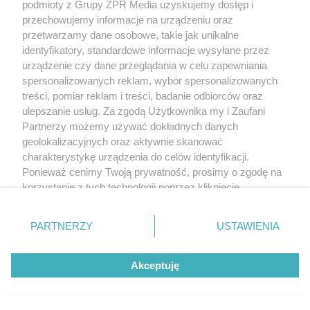
podmioty z Grupy ZPR Media uzyskujemy dostęp i
przechowujemy informacje na urządzeniu oraz
przetwarzamy dane osobowe, takie jak unikalne
identyfikatory, standardowe informacje wysyłane przez
urządzenie czy dane przeglądania w celu zapewniania
spersonalizowanych reklam, wybór spersonalizowanych
treści, pomiar reklam i treści, badanie odbiorców oraz
ulepszanie usług. Za zgodą Użytkownika my i Zaufani
Partnerzy możemy używać dokładnych danych
geolokalizacyjnych oraz aktywnie skanować
charakterystykę urządzenia do celów identyfikacji.
Ponieważ cenimy Twoją prywatność, prosimy o zgodę na
korzystanie z tych technologii poprzez kliknięcie
„Akceptuję”. Zgoda jest dobrowolna i zawsze możesz ją
zmienić/wycofać klikając przycisk ustawień prywatności
PARTNERZY
USTAWIENIA
znajdujący się w lewym dolnym rogu strony
. Niektóre
rodzaje przetwarzania danych nie wymagają zgody
Akceptuję
użytkownika, ale masz prawo sprzeciwić się takiemu
przetwarzaniu. Preferencje będą miały zastosowanie tylko
na tej witrynie.