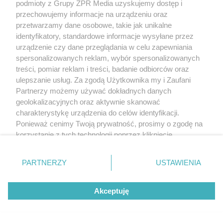
podmioty z Grupy ZPR Media uzyskujemy dostęp i
przechowujemy informacje na urządzeniu oraz
przetwarzamy dane osobowe, takie jak unikalne
identyfikatory, standardowe informacje wysyłane przez
urządzenie czy dane przeglądania w celu zapewniania
spersonalizowanych reklam, wybór spersonalizowanych
treści, pomiar reklam i treści, badanie odbiorców oraz
ulepszanie usług. Za zgodą Użytkownika my i Zaufani
Partnerzy możemy używać dokładnych danych
geolokalizacyjnych oraz aktywnie skanować
charakterystykę urządzenia do celów identyfikacji.
Ponieważ cenimy Twoją prywatność, prosimy o zgodę na
korzystanie z tych technologii poprzez kliknięcie
„Akceptuję”. Zgoda jest dobrowolna i zawsze możesz ją
zmienić/wycofać klikając przycisk ustawień prywatności
PARTNERZY
USTAWIENIA
znajdujący się w lewym dolnym rogu strony
. Niektóre
rodzaje przetwarzania danych nie wymagają zgody
Akceptuję
użytkownika, ale masz prawo sprzeciwić się takiemu
przetwarzaniu. Preferencje będą miały zastosowanie tylko
na tej witrynie.