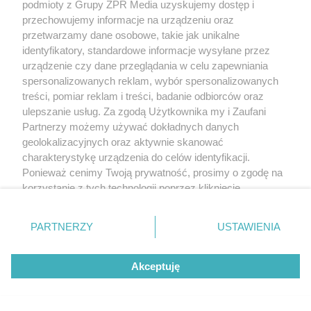
podmioty z Grupy ZPR Media uzyskujemy dostęp i
przechowujemy informacje na urządzeniu oraz
przetwarzamy dane osobowe, takie jak unikalne
identyfikatory, standardowe informacje wysyłane przez
urządzenie czy dane przeglądania w celu zapewniania
spersonalizowanych reklam, wybór spersonalizowanych
treści, pomiar reklam i treści, badanie odbiorców oraz
ulepszanie usług. Za zgodą Użytkownika my i Zaufani
Partnerzy możemy używać dokładnych danych
geolokalizacyjnych oraz aktywnie skanować
charakterystykę urządzenia do celów identyfikacji.
Ponieważ cenimy Twoją prywatność, prosimy o zgodę na
korzystanie z tych technologii poprzez kliknięcie
„Akceptuję”. Zgoda jest dobrowolna i zawsze możesz ją
zmienić/wycofać klikając przycisk ustawień prywatności
PARTNERZY
USTAWIENIA
znajdujący się w lewym dolnym rogu strony
. Niektóre
rodzaje przetwarzania danych nie wymagają zgody
Akceptuję
użytkownika, ale masz prawo sprzeciwić się takiemu
przetwarzaniu. Preferencje będą miały zastosowanie tylko
na tej witrynie.