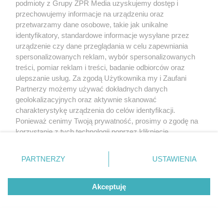
podmioty z Grupy ZPR Media uzyskujemy dostęp i
przechowujemy informacje na urządzeniu oraz
przetwarzamy dane osobowe, takie jak unikalne
identyfikatory, standardowe informacje wysyłane przez
urządzenie czy dane przeglądania w celu zapewniania
spersonalizowanych reklam, wybór spersonalizowanych
treści, pomiar reklam i treści, badanie odbiorców oraz
ulepszanie usług. Za zgodą Użytkownika my i Zaufani
Partnerzy możemy używać dokładnych danych
geolokalizacyjnych oraz aktywnie skanować
charakterystykę urządzenia do celów identyfikacji.
Ponieważ cenimy Twoją prywatność, prosimy o zgodę na
korzystanie z tych technologii poprzez kliknięcie
„Akceptuję”. Zgoda jest dobrowolna i zawsze możesz ją
zmienić/wycofać klikając przycisk ustawień prywatności
PARTNERZY
USTAWIENIA
znajdujący się w lewym dolnym rogu strony
. Niektóre
rodzaje przetwarzania danych nie wymagają zgody
Akceptuję
użytkownika, ale masz prawo sprzeciwić się takiemu
przetwarzaniu. Preferencje będą miały zastosowanie tylko
na tej witrynie.