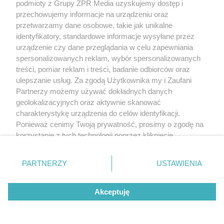
podmioty z Grupy ZPR Media uzyskujemy dostęp i
przechowujemy informacje na urządzeniu oraz
przetwarzamy dane osobowe, takie jak unikalne
identyfikatory, standardowe informacje wysyłane przez
urządzenie czy dane przeglądania w celu zapewniania
spersonalizowanych reklam, wybór spersonalizowanych
treści, pomiar reklam i treści, badanie odbiorców oraz
ulepszanie usług. Za zgodą Użytkownika my i Zaufani
Partnerzy możemy używać dokładnych danych
geolokalizacyjnych oraz aktywnie skanować
charakterystykę urządzenia do celów identyfikacji.
Ponieważ cenimy Twoją prywatność, prosimy o zgodę na
korzystanie z tych technologii poprzez kliknięcie
„Akceptuję”. Zgoda jest dobrowolna i zawsze możesz ją
zmienić/wycofać klikając przycisk ustawień prywatności
PARTNERZY
USTAWIENIA
znajdujący się w lewym dolnym rogu strony
. Niektóre
rodzaje przetwarzania danych nie wymagają zgody
Akceptuję
użytkownika, ale masz prawo sprzeciwić się takiemu
przetwarzaniu. Preferencje będą miały zastosowanie tylko
na tej witrynie.