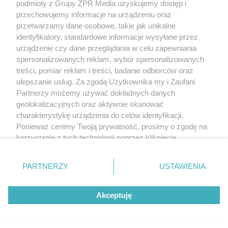
podmioty z Grupy ZPR Media uzyskujemy dostęp i
przechowujemy informacje na urządzeniu oraz
przetwarzamy dane osobowe, takie jak unikalne
identyfikatory, standardowe informacje wysyłane przez
urządzenie czy dane przeglądania w celu zapewniania
spersonalizowanych reklam, wybór spersonalizowanych
treści, pomiar reklam i treści, badanie odbiorców oraz
ulepszanie usług. Za zgodą Użytkownika my i Zaufani
Partnerzy możemy używać dokładnych danych
geolokalizacyjnych oraz aktywnie skanować
charakterystykę urządzenia do celów identyfikacji.
Ponieważ cenimy Twoją prywatność, prosimy o zgodę na
korzystanie z tych technologii poprzez kliknięcie
„Akceptuję”. Zgoda jest dobrowolna i zawsze możesz ją
zmienić/wycofać klikając przycisk ustawień prywatności
PARTNERZY
USTAWIENIA
znajdujący się w lewym dolnym rogu strony
. Niektóre
rodzaje przetwarzania danych nie wymagają zgody
Akceptuję
użytkownika, ale masz prawo sprzeciwić się takiemu
przetwarzaniu. Preferencje będą miały zastosowanie tylko
na tej witrynie.