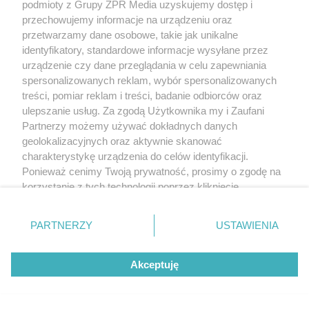
podmioty z Grupy ZPR Media uzyskujemy dostęp i
przechowujemy informacje na urządzeniu oraz
przetwarzamy dane osobowe, takie jak unikalne
identyfikatory, standardowe informacje wysyłane przez
urządzenie czy dane przeglądania w celu zapewniania
spersonalizowanych reklam, wybór spersonalizowanych
treści, pomiar reklam i treści, badanie odbiorców oraz
ulepszanie usług. Za zgodą Użytkownika my i Zaufani
Partnerzy możemy używać dokładnych danych
geolokalizacyjnych oraz aktywnie skanować
charakterystykę urządzenia do celów identyfikacji.
Ponieważ cenimy Twoją prywatność, prosimy o zgodę na
korzystanie z tych technologii poprzez kliknięcie
„Akceptuję”. Zgoda jest dobrowolna i zawsze możesz ją
zmienić/wycofać klikając przycisk ustawień prywatności
PARTNERZY
USTAWIENIA
znajdujący się w lewym dolnym rogu strony
. Niektóre
rodzaje przetwarzania danych nie wymagają zgody
Akceptuję
użytkownika, ale masz prawo sprzeciwić się takiemu
przetwarzaniu. Preferencje będą miały zastosowanie tylko
na tej witrynie.