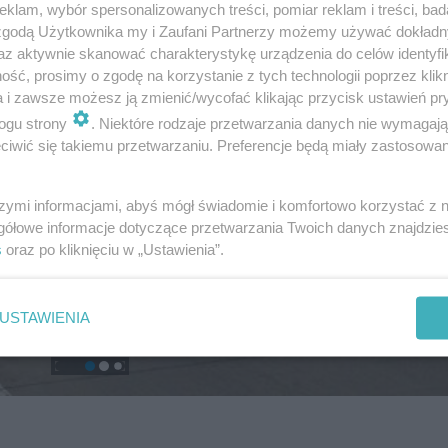
klam, wybór spersonalizowanych treści, pomiar reklam i treści, bad
 zgodą Użytkownika my i Zaufani Partnerzy możemy używać dokład
az aktywnie skanować charakterystykę urządzenia do celów identyfi
ść, prosimy o zgodę na korzystanie z tych technologii poprzez klikn
a i zawsze możesz ją zmienić/wycofać klikając przycisk ustawień pr
ogu strony
. Niektóre rodzaje przetwarzania danych nie wymagaj
iwić się takiemu przetwarzaniu. Preferencje będą miały zastosowanie
szymi informacjami, abyś mógł świadomie i komfortowo korzystać z
gółowe informacje dotyczące przetwarzania Twoich danych znajdzi
s
oraz po kliknięciu w „Ustawienia”.
USTAWIENIA