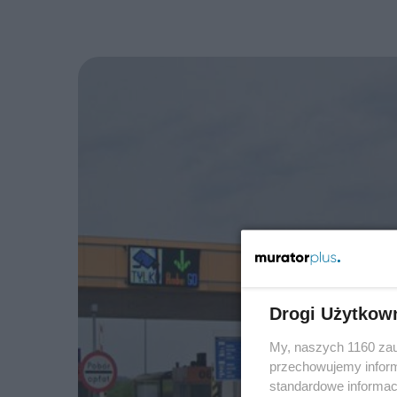
Drogi Użytkow
My, naszych 1160 zau
przechowujemy informa
standardowe informac