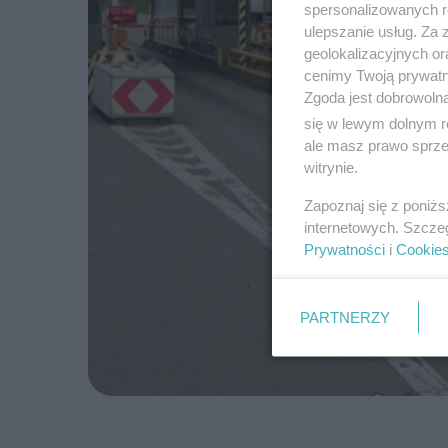
spersonalizowanych re
ulepszanie usług. Za
geolokalizacyjnych or
cenimy Twoją prywatno
Zgoda jest dobrowoln
się w lewym dolnym r
ale masz prawo sprzec
witrynie.
Zapoznaj się z poniż
internetowych. Szcze
Prywatności
i
Cookie
PARTNERZY