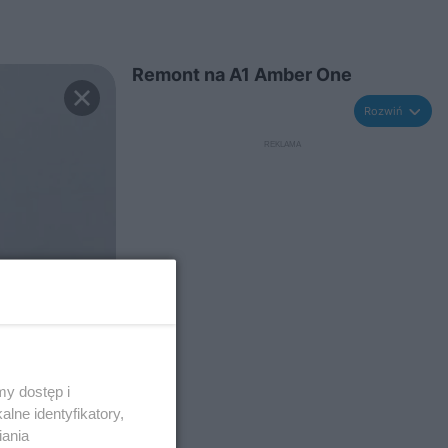
Remont na A1 Amber One
Rozwiń
y dostęp i
lne identyfikatory,
iania