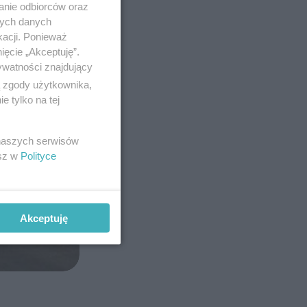
anie odbiorców oraz
nych danych
kacji. Ponieważ
ięcie „Akceptuję”.
ywatności znajdujący
ą zgody użytkownika,
 tylko na tej
 naszych serwisów
esz w
Polityce
Akceptuję