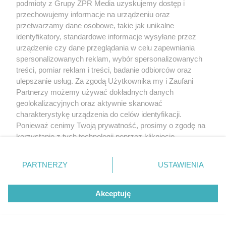
podmioty z Grupy ZPR Media uzyskujemy dostęp i
przechowujemy informacje na urządzeniu oraz
przetwarzamy dane osobowe, takie jak unikalne
identyfikatory, standardowe informacje wysyłane przez
urządzenie czy dane przeglądania w celu zapewniania
spersonalizowanych reklam, wybór spersonalizowanych
treści, pomiar reklam i treści, badanie odbiorców oraz
ulepszanie usług. Za zgodą Użytkownika my i Zaufani
Partnerzy możemy używać dokładnych danych
geolokalizacyjnych oraz aktywnie skanować
charakterystykę urządzenia do celów identyfikacji.
Ponieważ cenimy Twoją prywatność, prosimy o zgodę na
korzystanie z tych technologii poprzez kliknięcie
„Akceptuję”. Zgoda jest dobrowolna i zawsze możesz ją
zmienić/wycofać klikając przycisk ustawień prywatności
PARTNERZY
USTAWIENIA
znajdujący się w lewym dolnym rogu strony
. Niektóre
rodzaje przetwarzania danych nie wymagają zgody
Akceptuję
użytkownika, ale masz prawo sprzeciwić się takiemu
przetwarzaniu. Preferencje będą miały zastosowanie tylko
na tej witrynie.