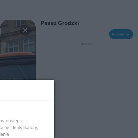
Pasaż Grodzki
Rozwiń
y dostęp i
lne identyfikatory,
iania