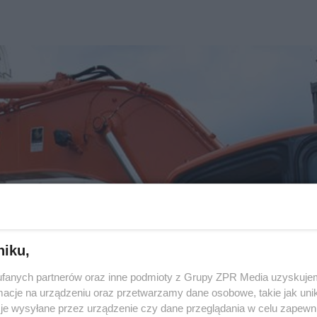
niku,
fanych partnerów oraz inne podmioty z Grupy ZPR Media uzyskujem
cje na urządzeniu oraz przetwarzamy dane osobowe, takie jak unika
je wysyłane przez urządzenie czy dane przeglądania w celu zapewn