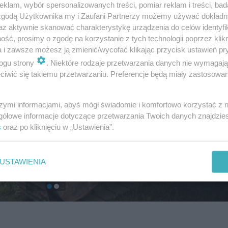
klam, wybór spersonalizowanych treści, pomiar reklam i treści, bad
 zgodą Użytkownika my i Zaufani Partnerzy możemy używać dokład
az aktywnie skanować charakterystykę urządzenia do celów identyfi
ść, prosimy o zgodę na korzystanie z tych technologii poprzez klikn
a i zawsze możesz ją zmienić/wycofać klikając przycisk ustawień pr
ogu strony
. Niektóre rodzaje przetwarzania danych nie wymagaj
iwić się takiemu przetwarzaniu. Preferencje będą miały zastosowanie
szymi informacjami, abyś mógł świadomie i komfortowo korzystać z
gółowe informacje dotyczące przetwarzania Twoich danych znajdzi
s
oraz po kliknięciu w „Ustawienia”.
USTAWIENIA