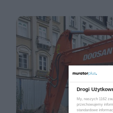
Drogi Użytkow
My, naszych 1162 zau
przechowujemy informa
standardowe informac