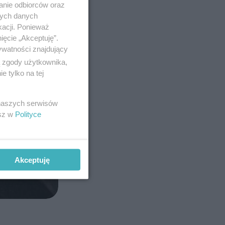
anie odbiorców oraz
nych danych
kacji. Ponieważ
ięcie „Akceptuję”.
ywatności znajdujący
ą zgody użytkownika,
 tylko na tej
 naszych serwisów
esz w
Polityce
Akceptuję