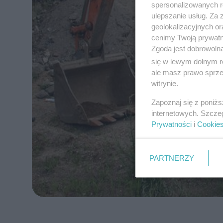
spersonalizowanych re
ulepszanie usług. Za
geolokalizacyjnych or
cenimy Twoją prywatno
Zgoda jest dobrowoln
się w lewym dolnym r
ale masz prawo sprzec
witrynie.
Zapoznaj się z poniż
internetowych. Szcze
Prywatności
i
Cookie
PARTNERZY