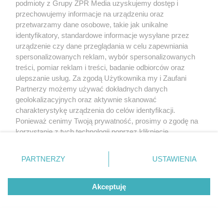
podmioty z Grupy ZPR Media uzyskujemy dostęp i
przechowujemy informacje na urządzeniu oraz
przetwarzamy dane osobowe, takie jak unikalne
identyfikatory, standardowe informacje wysyłane przez
urządzenie czy dane przeglądania w celu zapewniania
spersonalizowanych reklam, wybór spersonalizowanych
treści, pomiar reklam i treści, badanie odbiorców oraz
ulepszanie usług. Za zgodą Użytkownika my i Zaufani
Partnerzy możemy używać dokładnych danych
geolokalizacyjnych oraz aktywnie skanować
charakterystykę urządzenia do celów identyfikacji.
Ponieważ cenimy Twoją prywatność, prosimy o zgodę na
korzystanie z tych technologii poprzez kliknięcie
„Akceptuję”. Zgoda jest dobrowolna i zawsze możesz ją
zmienić/wycofać klikając przycisk ustawień prywatności
PARTNERZY
USTAWIENIA
znajdujący się w lewym dolnym rogu strony
. Niektóre
rodzaje przetwarzania danych nie wymagają zgody
Akceptuję
użytkownika, ale masz prawo sprzeciwić się takiemu
przetwarzaniu. Preferencje będą miały zastosowanie tylko
na tej witrynie.