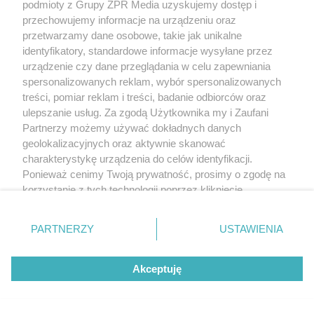
podmioty z Grupy ZPR Media uzyskujemy dostęp i
przechowujemy informacje na urządzeniu oraz
przetwarzamy dane osobowe, takie jak unikalne
identyfikatory, standardowe informacje wysyłane przez
urządzenie czy dane przeglądania w celu zapewniania
spersonalizowanych reklam, wybór spersonalizowanych
treści, pomiar reklam i treści, badanie odbiorców oraz
ulepszanie usług. Za zgodą Użytkownika my i Zaufani
Partnerzy możemy używać dokładnych danych
geolokalizacyjnych oraz aktywnie skanować
charakterystykę urządzenia do celów identyfikacji.
Ponieważ cenimy Twoją prywatność, prosimy o zgodę na
korzystanie z tych technologii poprzez kliknięcie
„Akceptuję”. Zgoda jest dobrowolna i zawsze możesz ją
zmienić/wycofać klikając przycisk ustawień prywatności
PARTNERZY
USTAWIENIA
znajdujący się w lewym dolnym rogu strony
. Niektóre
rodzaje przetwarzania danych nie wymagają zgody
Akceptuję
użytkownika, ale masz prawo sprzeciwić się takiemu
przetwarzaniu. Preferencje będą miały zastosowanie tylko
na tej witrynie.