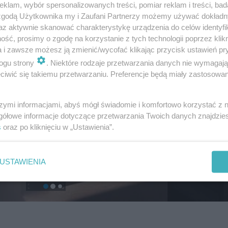
klam, wybór spersonalizowanych treści, pomiar reklam i treści, bad
 zgodą Użytkownika my i Zaufani Partnerzy możemy używać dokład
az aktywnie skanować charakterystykę urządzenia do celów identyfi
ść, prosimy o zgodę na korzystanie z tych technologii poprzez klikn
a i zawsze możesz ją zmienić/wycofać klikając przycisk ustawień pr
ogu strony
. Niektóre rodzaje przetwarzania danych nie wymagaj
iwić się takiemu przetwarzaniu. Preferencje będą miały zastosowanie
szymi informacjami, abyś mógł świadomie i komfortowo korzystać z
gółowe informacje dotyczące przetwarzania Twoich danych znajdzi
s
oraz po kliknięciu w „Ustawienia”.
USTAWIENIA