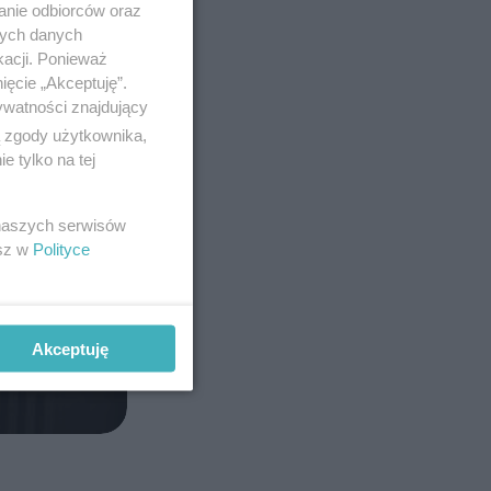
anie odbiorców oraz
nych danych
kacji. Ponieważ
ięcie „Akceptuję”.
ywatności znajdujący
ą zgody użytkownika,
 tylko na tej
 naszych serwisów
esz w
Polityce
Akceptuję