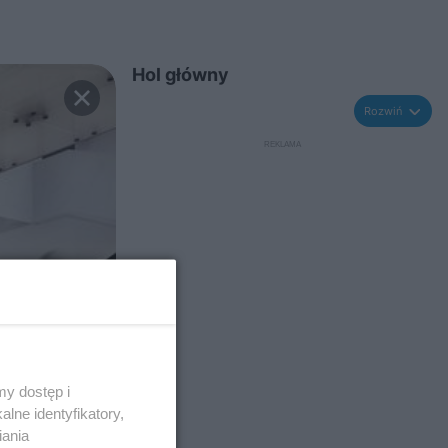
Hol główny
Rozwiń
y dostęp i
lne identyfikatory,
iania