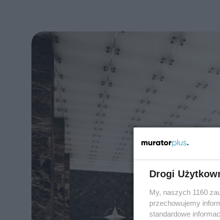
Drogi Użytkow
My, naszych 1160 zau
przechowujemy informa
standardowe informac