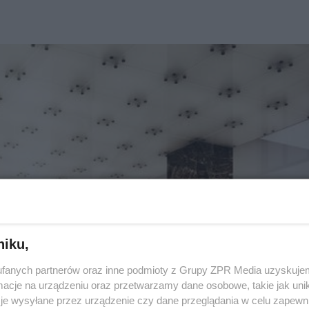
niku,
fanych partnerów oraz inne podmioty z Grupy ZPR Media uzyskujem
cje na urządzeniu oraz przetwarzamy dane osobowe, takie jak unika
je wysyłane przez urządzenie czy dane przeglądania w celu zapewn