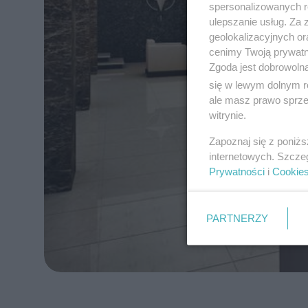
spersonalizowanych re
ulepszanie usług. Za
geolokalizacyjnych or
cenimy Twoją prywatno
Zgoda jest dobrowoln
się w lewym dolnym r
ale masz prawo sprzec
witrynie.
Zapoznaj się z poniż
internetowych. Szcze
Prywatności
i
Cookie
PARTNERZY