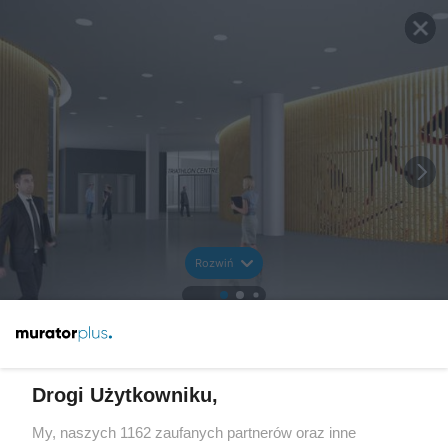
Rozwiń
Drogi Użytkowniku,
My, naszych 1162 zaufanych partnerów oraz inne