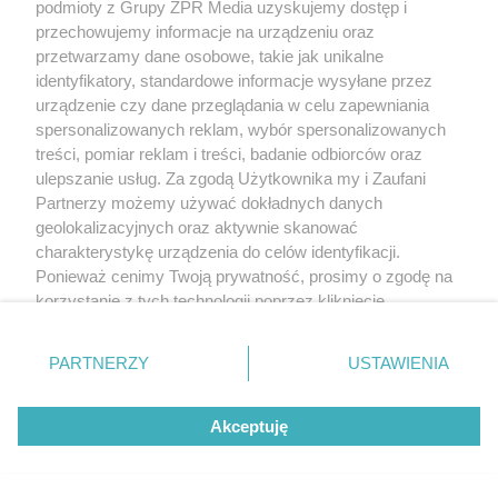
podmioty z Grupy ZPR Media uzyskujemy dostęp i
przechowujemy informacje na urządzeniu oraz
przetwarzamy dane osobowe, takie jak unikalne
identyfikatory, standardowe informacje wysyłane przez
urządzenie czy dane przeglądania w celu zapewniania
spersonalizowanych reklam, wybór spersonalizowanych
treści, pomiar reklam i treści, badanie odbiorców oraz
ulepszanie usług. Za zgodą Użytkownika my i Zaufani
Partnerzy możemy używać dokładnych danych
geolokalizacyjnych oraz aktywnie skanować
charakterystykę urządzenia do celów identyfikacji.
Ponieważ cenimy Twoją prywatność, prosimy o zgodę na
korzystanie z tych technologii poprzez kliknięcie
„Akceptuję”. Zgoda jest dobrowolna i zawsze możesz ją
zmienić/wycofać klikając przycisk ustawień prywatności
PARTNERZY
USTAWIENIA
znajdujący się w lewym dolnym rogu strony
. Niektóre
rodzaje przetwarzania danych nie wymagają zgody
Akceptuję
użytkownika, ale masz prawo sprzeciwić się takiemu
przetwarzaniu. Preferencje będą miały zastosowanie tylko
na tej witrynie.