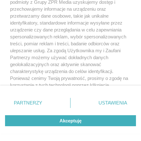
podmioty z Grupy ZPR Media uzyskujemy dostęp i
przechowujemy informacje na urządzeniu oraz
przetwarzamy dane osobowe, takie jak unikalne
identyfikatory, standardowe informacje wysyłane przez
urządzenie czy dane przeglądania w celu zapewniania
spersonalizowanych reklam, wybór spersonalizowanych
treści, pomiar reklam i treści, badanie odbiorców oraz
ulepszanie usług. Za zgodą Użytkownika my i Zaufani
Partnerzy możemy używać dokładnych danych
geolokalizacyjnych oraz aktywnie skanować
charakterystykę urządzenia do celów identyfikacji.
Ponieważ cenimy Twoją prywatność, prosimy o zgodę na
korzystanie z tych technologii poprzez kliknięcie
„Akceptuję”. Zgoda jest dobrowolna i zawsze możesz ją
zmienić/wycofać klikając przycisk ustawień prywatności
PARTNERZY
USTAWIENIA
znajdujący się w lewym dolnym rogu strony
. Niektóre
rodzaje przetwarzania danych nie wymagają zgody
Akceptuję
użytkownika, ale masz prawo sprzeciwić się takiemu
przetwarzaniu. Preferencje będą miały zastosowanie tylko
na tej witrynie.