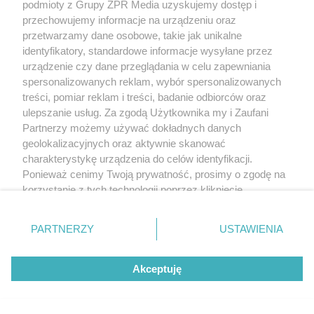
podmioty z Grupy ZPR Media uzyskujemy dostęp i
przechowujemy informacje na urządzeniu oraz
przetwarzamy dane osobowe, takie jak unikalne
identyfikatory, standardowe informacje wysyłane przez
urządzenie czy dane przeglądania w celu zapewniania
spersonalizowanych reklam, wybór spersonalizowanych
treści, pomiar reklam i treści, badanie odbiorców oraz
ulepszanie usług. Za zgodą Użytkownika my i Zaufani
Partnerzy możemy używać dokładnych danych
geolokalizacyjnych oraz aktywnie skanować
charakterystykę urządzenia do celów identyfikacji.
Ponieważ cenimy Twoją prywatność, prosimy o zgodę na
korzystanie z tych technologii poprzez kliknięcie
„Akceptuję”. Zgoda jest dobrowolna i zawsze możesz ją
zmienić/wycofać klikając przycisk ustawień prywatności
PARTNERZY
USTAWIENIA
znajdujący się w lewym dolnym rogu strony
. Niektóre
rodzaje przetwarzania danych nie wymagają zgody
Akceptuję
użytkownika, ale masz prawo sprzeciwić się takiemu
przetwarzaniu. Preferencje będą miały zastosowanie tylko
na tej witrynie.