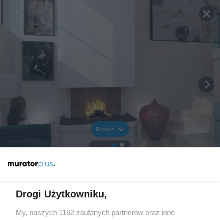
Rozwiń
Drogi Użytkowniku,
My, naszych 1162 zaufanych partnerów oraz inne