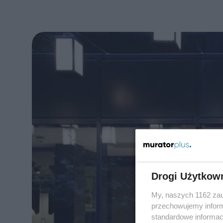
Drogi Użytkow
My, naszych 1162 zau
przechowujemy informa
standardowe informac