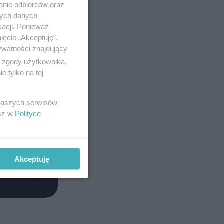
anie odbiorców oraz
nych danych
kacji. Ponieważ
ięcie „Akceptuję”.
ywatności znajdujący
ą zgody użytkownika,
 tylko na tej
 naszych serwisów
esz w
Polityce
Akceptuję