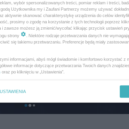
klam, wybór spersonalizowanych treści, pomiar reklam i treści, bad
 zgodą Użytkownika my i Zaufani Partnerzy możemy używać dokład
az aktywnie skanować charakterystykę urządzenia do celów identyfi
ść, prosimy o zgodę na korzystanie z tych technologii poprzez klikn
a i zawsze możesz ją zmienić/wycofać klikając przycisk ustawień pr
ogu strony
. Niektóre rodzaje przetwarzania danych nie wymagaj
iwić się takiemu przetwarzaniu. Preferencje będą miały zastosowanie
szymi informacjami, abyś mógł świadomie i komfortowo korzystać z
gółowe informacje dotyczące przetwarzania Twoich danych znajdzi
s
oraz po kliknięciu w „Ustawienia”.
USTAWIENIA