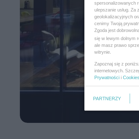
spersonalizowanych re
ulepszanie usług. Za
geolokalizacyjnych or
cenimy Twoją prywatno
Zgoda jest dobrowoln
się w lewym dolnym r
ale masz prawo sprzec
witrynie.
Zapoznaj się z poniż
internetowych. Szcze
Prywatności
i
Cookie
PARTNERZY