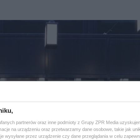
niku,
fanych partnerów oraz inne podmioty z Grupy ZPR Media uzyskujem
cje na urządzeniu oraz przetwarzamy dane osobowe, takie jak unika
je wysyłane przez urządzenie czy dane przeglądania w celu zapewn