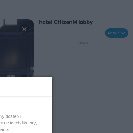
hotel CitizenM lobby
Rozwiń
y dostęp i
lne identyfikatory,
iania