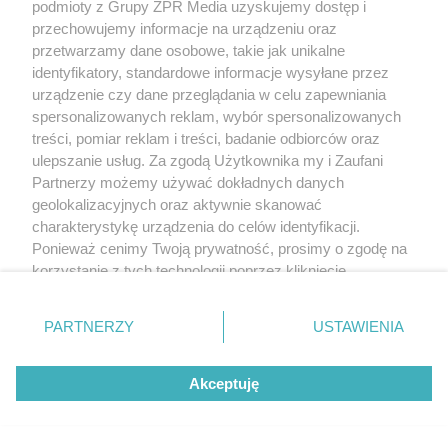
podmioty z Grupy ZPR Media uzyskujemy dostęp i
przechowujemy informacje na urządzeniu oraz
przetwarzamy dane osobowe, takie jak unikalne
identyfikatory, standardowe informacje wysyłane przez
urządzenie czy dane przeglądania w celu zapewniania
spersonalizowanych reklam, wybór spersonalizowanych
treści, pomiar reklam i treści, badanie odbiorców oraz
ulepszanie usług. Za zgodą Użytkownika my i Zaufani
Partnerzy możemy używać dokładnych danych
geolokalizacyjnych oraz aktywnie skanować
charakterystykę urządzenia do celów identyfikacji.
Ponieważ cenimy Twoją prywatność, prosimy o zgodę na
korzystanie z tych technologii poprzez kliknięcie
„Akceptuję”. Zgoda jest dobrowolna i zawsze możesz ją
zmienić/wycofać klikając przycisk ustawień prywatności
PARTNERZY
USTAWIENIA
znajdujący się w lewym dolnym rogu strony
. Niektóre
rodzaje przetwarzania danych nie wymagają zgody
Akceptuję
użytkownika, ale masz prawo sprzeciwić się takiemu
przetwarzaniu. Preferencje będą miały zastosowanie tylko
na tej witrynie.