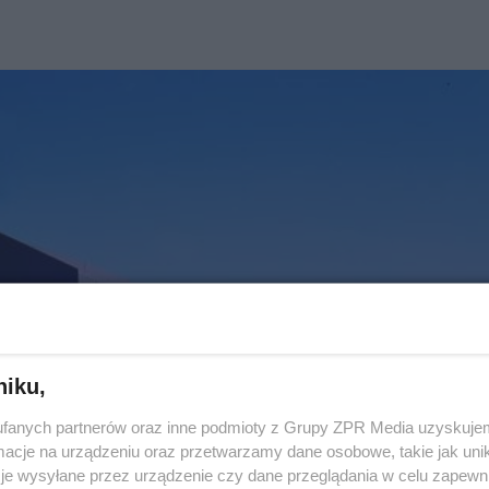
niku,
fanych partnerów oraz inne podmioty z Grupy ZPR Media uzyskujem
cje na urządzeniu oraz przetwarzamy dane osobowe, takie jak unika
je wysyłane przez urządzenie czy dane przeglądania w celu zapewn