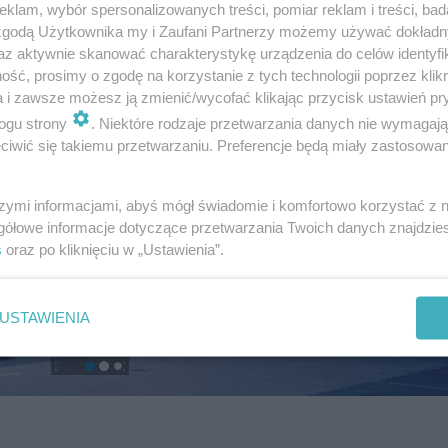
klam, wybór spersonalizowanych treści, pomiar reklam i treści, bad
 zgodą Użytkownika my i Zaufani Partnerzy możemy używać dokład
az aktywnie skanować charakterystykę urządzenia do celów identyfi
ść, prosimy o zgodę na korzystanie z tych technologii poprzez klikn
a i zawsze możesz ją zmienić/wycofać klikając przycisk ustawień pr
ogu strony
. Niektóre rodzaje przetwarzania danych nie wymagaj
iwić się takiemu przetwarzaniu. Preferencje będą miały zastosowanie
szymi informacjami, abyś mógł świadomie i komfortowo korzystać z
gółowe informacje dotyczące przetwarzania Twoich danych znajdzi
s
oraz po kliknięciu w „Ustawienia”.
USTAWIENIA