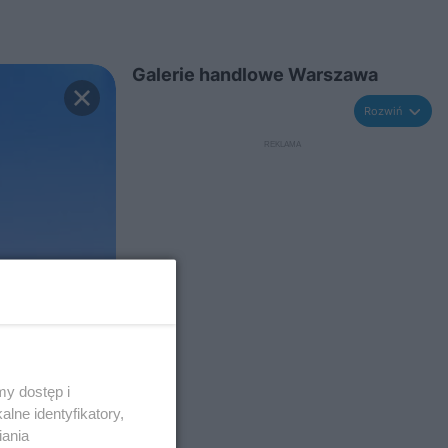
Galerie handlowe Warszawa
Rozwiń
y dostęp i
lne identyfikatory,
iania