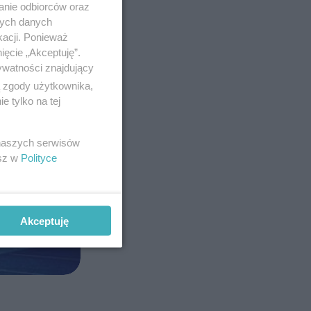
anie odbiorców oraz
nych danych
kacji. Ponieważ
ięcie „Akceptuję”.
ywatności znajdujący
ą zgody użytkownika,
 tylko na tej
 naszych serwisów
esz w
Polityce
Akceptuję