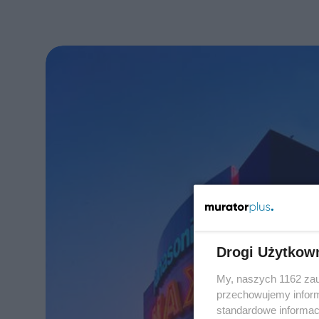
Drogi Użytkow
My, naszych 1162 zau
przechowujemy informa
standardowe informac