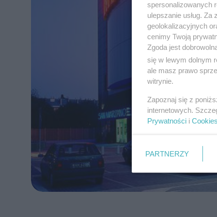
spersonalizowanych re
ulepszanie usług. Za
geolokalizacyjnych or
cenimy Twoją prywatno
Zgoda jest dobrowoln
się w lewym dolnym r
ale masz prawo sprzec
witrynie.
Zapoznaj się z poniż
internetowych. Szcze
Prywatności
i
Cookie
PARTNERZY